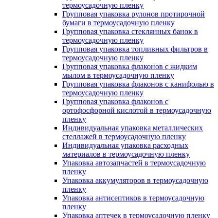
термоусадочную пленку
Групповая упаковка рулонов протирочной
бумаги в термоусадочную пленку
Групповая упаковка стеклянных банок в
термоусадочную пленку
Групповая упаковка топливных фильтров в
термоусадочную пленку
Групповая упаковка флаконов с жидким
мылом в термоусадочную пленку
Групповая упаковка флаконов с канифолью в
термоусадочную пленку
Групповая упаковка флаконов с
ортофосфорной кислотой в термоусадочную
пленку
Индивидуальная упаковка металлических
стеллажей в термоусадочную пленку
Индивидуальная упаковка расходных
материалов в термоусадочную пленку
Упаковка автозапчастей в термоусадочную
пленку
Упаковка аккумуляторов в термоусадочную
пленку
Упаковка антисептиков в термоусадочную
пленку
Упаковка аптечек в термоусадочную пленку