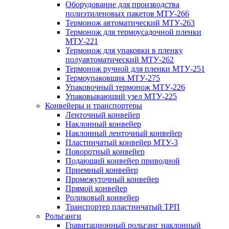
Оборудование для производства
полиэтиленовых пакетов МТУ-266
Термонож автоматический МТУ-263
Термонож для термоусадочной пленки
МТУ-221
Термонож для упаковки в пленку
полуавтоматический МТУ-262
Термонож ручной для пленки МТУ-251
Термоупаковщик МТУ-275
Упаковочный термонож МТУ-226
Упаковывающий узел МТУ-225
Конвейеры и транспортеры
Ленточный конвейер
Наклонный конвейер
Наклонный ленточный конвейер
Пластинчатый конвейер МТУ-3
Поворотный конвейер
Подающий конвейер приводной
Приемный конвейер
Промежуточный конвейер
Прямой конвейер
Роликовый конвейер
Транспортер пластинчатый ТРП
Рольганги
Гравитационный рольганг наклонный