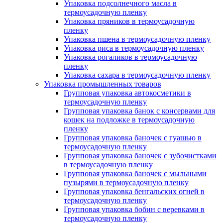
Упаковка подсолнечного масла в
термоусадочную пленку
Упаковка пряников в термоусадочную
пленку
Упаковка пшена в термоусадочную пленку
Упаковка риса в термоусадочную пленку
Упаковка рогаликов в термоусадочную
пленку
Упаковка сахара в термоусадочную пленку
Упаковка промышленных товаров
Групповая упаковка автокосметики в
термоусадочную пленку
Групповая упаковка банок с консервами для
кошек на подложке в термоусадочную
пленку
Групповая упаковка баночек с гуашью в
термоусадочную пленку
Групповая упаковка баночек с зубочистками
в термоусадочную пленку
Групповая упаковка баночек с мыльными
пузырями в термоусадочную пленку
Групповая упаковка бенгальских огней в
термоусадочную пленку
Групповая упаковка бобин с веревками в
термоусадочную пленку