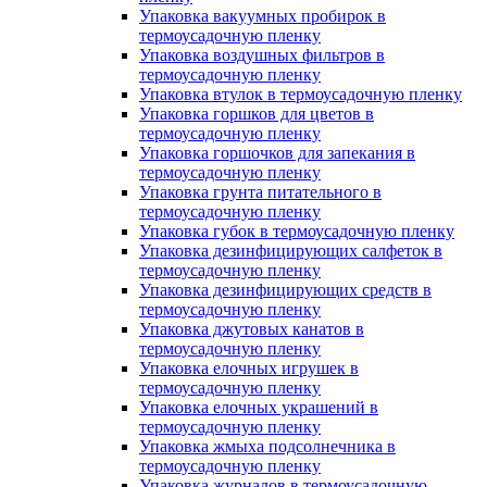
Упаковка вакуумных пробирок в
термоусадочную пленку
Упаковка воздушных фильтров в
термоусадочную пленку
Упаковка втулок в термоусадочную пленку
Упаковка горшков для цветов в
термоусадочную пленку
Упаковка горшочков для запекания в
термоусадочную пленку
Упаковка грунта питательного в
термоусадочную пленку
Упаковка губок в термоусадочную пленку
Упаковка дезинфицирующих салфеток в
термоусадочную пленку
Упаковка дезинфицирующих средств в
термоусадочную пленку
Упаковка джутовых канатов в
термоусадочную пленку
Упаковка елочных игрушек в
термоусадочную пленку
Упаковка елочных украшений в
термоусадочную пленку
Упаковка жмыха подсолнечника в
термоусадочную пленку
Упаковка журналов в термоусадочную