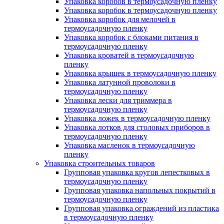
Упаковка коробов в термоусадочную пленку
Упаковка коробок в термоусадочную пленку
Упаковка коробок для мелочей в
термоусадочную пленку
Упаковка коробок с блоками питания в
термоусадочную пленку
Упаковка кроватей в термоусадочную
пленку
Упаковка крышек в термоусадочную пленку
Упаковка латунной проволоки в
термоусадочную пленку
Упаковка лески для триммера в
термоусадочную пленку
Упаковка ложек в термоусадочную пленку
Упаковка лотков для столовых приборов в
термоусадочную пленку
Упаковка масленок в термоусадочную
пленку
Упаковка строительных товаров
Групповая упаковка кругов лепестковых в
термоусадочную пленку
Групповая упаковка напольных покрытий в
термоусадочную пленку
Групповая упаковка ограждений из пластика
в термоусадочную пленку