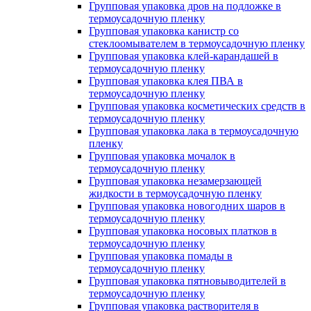
Групповая упаковка дров на подложке в
термоусадочную пленку
Групповая упаковка канистр со
стеклоомывателем в термоусадочную пленку
Групповая упаковка клей-карандашей в
термоусадочную пленку
Групповая упаковка клея ПВА в
термоусадочную пленку
Групповая упаковка косметических средств в
термоусадочную пленку
Групповая упаковка лака в термоусадочную
пленку
Групповая упаковка мочалок в
термоусадочную пленку
Групповая упаковка незамерзающей
жидкости в термоусадочную пленку
Групповая упаковка новогодних шаров в
термоусадочную пленку
Групповая упаковка носовых платков в
термоусадочную пленку
Групповая упаковка помады в
термоусадочную пленку
Групповая упаковка пятновыводителей в
термоусадочную пленку
Групповая упаковка растворителя в