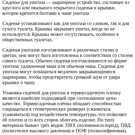
Сиденье для унитаза — шарнирное устройство, состоящее из
круглого или овального открытого сиденья и крышки,
которое крепится болтами к чаше унитаза.
Сиденье устанавливают как для унитаза со сливом, так и для
сухого туалета. Крышка закрывает унитаз, когда он не
используется. Крышка может отсутствовать, особенно в
общественных туалетах.
Сиденья унитазов изготавливают в различных стилях и
цветах, они могут быть изготовлены в соответствии со стилем
самого туалета. Обычно сиденья изготавливаются по форме
унитаза: удлиненная чаша или обычная чаша. Сиденья для
унитаза могут оснащаться медленно закрывающимися
шарнирами, чтобы предотвратить громкий шум от удара
крышки о чашу.
Упаковка сидений для унитаза в термоусадочную пленку
является наиболее подходящей при соотношении цена-
качество. Термоусадочная плёнка обладает способностью
сокращаться в геометрических размерах (сжиматься,
усаживаться) под воздействием температуры, что позволяет
ей плотно и со всех сторон облегать изделие. По типу
материала бывает трёх видов: ПВХ (поливинилхлорид), ПВД
(полиэтилен высокого давления) и ПОФ (полиолефиновая).