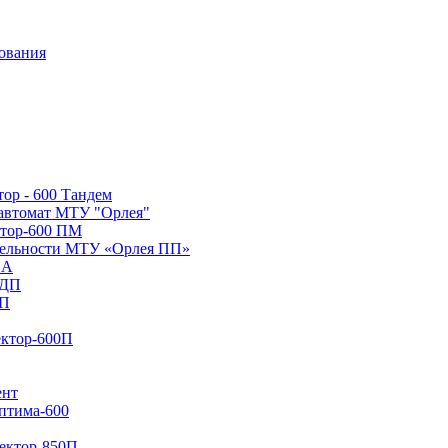
ор - 600 Тандем
 автомат МТУ "Орлея"
тор-600 ПМ
тельности МТУ «Орлея ПП»
 А
 ДП
ПП
ектор-600П
ент
птима-600
ектор-850П