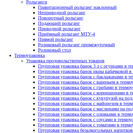
Рольганги
Гравитационный рольганг наклонный
Неприводной рольганг
Поворотный рольганг
Подающий рольганг
Приводной рольганг
Приёмный рольганг МТУ-4
Прямой рольганг
Роликовый рольганг промежуточный
Роликовый стол
Термоупаковка
Упаковка продовольственных товаров
Групповая упаковка банок 3 л с огурцами в 
Групповая упаковка банок икры кабачковой в
Групповая упаковка банок с баклажанами в т
Групповая упаковка банок с вареньем в терм
Групповая упаковка банок с грибами в термо
Групповая упаковка банок с корнишонами в 
Групповая упаковка банок с кукурузой на по
Групповая упаковка банок с майонезом в тер
Групповая упаковка банок с маслинами на по
Групповая упаковка банок с оливками в терм
Групповая упаковка банок с соусами в термо
Групповая упаковка банок с томатами в терм
Групповая упаковка безалкогольных напитков