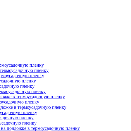
термоусадочную пленку
 термоусадочную пленку
ермоусадочную пленку
оусадочную пленку
усадочную пленку
термоусадочную пленку
дложке в термоусадочную пленку
моусадочную пленку
дложке в термоусадочную пленку
оусадочную пленку
усадочную пленку
оусадочную пленку
 на подложке в термоусадочную пленку