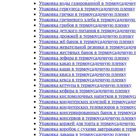
Упаковка воды газированной в термоусадочн
Упаковка геркулеса в термоусадочную пленку
Упаковка гречки в термоусадочную пленку
Упаковка гречневого хлеба в термоусадочную
Упаковка грибов в термоусадочную пленку
Упаковка детского питания в термоусадочную
Упаковка дрожжей в термоусадочную пленку
Упаковка жб банок в термоусадочную пленку
Упаковка жевательной резинки в термоусадо
Упаковка жестяных банок в термоусадочную 
Упаковка зефира в термоусадочную пленку
Упаковка какао в термоусадочную пленку
Упаковка каши в термоусадочную пленку
Упаковка кваса в термоусадочную пленку
Упаковка кекса в термоусадочную пленку
Упаковка кетчупа в термоусадочную пленку
Упаковка кефира в термоусадочную пленку
Упаковка кисломолочных напитков в термоус
Упаковка кондитерских изделий в термоусад
Упаковка кондитерских телевизоров в термоу
Упаковка консервированных банок в термоус
Упаковка консервов в термоусадочную пленк
Упаковка коржей для торта в термоусадочную
Упаковка коробок с сухими завтраками в тер
Упаковка лаваша в термоусадочную пленку