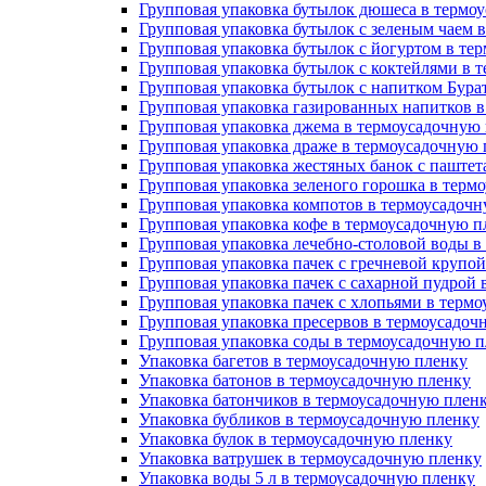
Групповая упаковка бутылок дюшеса в термо
Групповая упаковка бутылок с зеленым чаем 
Групповая упаковка бутылок с йогуртом в те
Групповая упаковка бутылок с коктейлями в 
Групповая упаковка бутылок с напитком Бура
Групповая упаковка газированных напитков 
Групповая упаковка джема в термоусадочную
Групповая упаковка драже в термоусадочную
Групповая упаковка жестяных банок с паште
Групповая упаковка зеленого горошка в терм
Групповая упаковка компотов в термоусадоч
Групповая упаковка кофе в термоусадочную п
Групповая упаковка лечебно-столовой воды в
Групповая упаковка пачек с гречневой крупо
Групповая упаковка пачек с сахарной пудрой
Групповая упаковка пачек с хлопьями в терм
Групповая упаковка пресервов в термоусадоч
Групповая упаковка соды в термоусадочную 
Упаковка багетов в термоусадочную пленку
Упаковка батонов в термоусадочную пленку
Упаковка батончиков в термоусадочную плен
Упаковка бубликов в термоусадочную пленку
Упаковка булок в термоусадочную пленку
Упаковка ватрушек в термоусадочную пленку
Упаковка воды 5 л в термоусадочную пленку