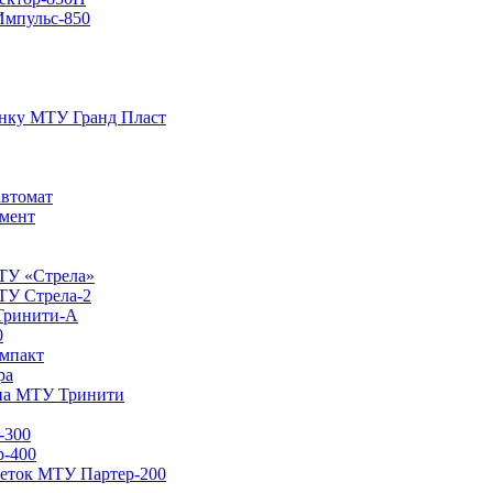
Импульс-850
енку МТУ Гранд Пласт
автомат
мент
ТУ «Стрела»
ТУ Стрела-2
Тринити-А
0
мпакт
ра
ина МТУ Тринити
-300
р-400
кеток МТУ Партер-200