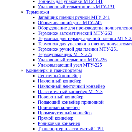
Тоннель для упаковки МТУ-141
Упаковочный термотоннель МТУ-131
Термоножи
Запайщик пленки ручной МТУ-241
Оборачивающий узел МТУ-245
Оборудование для производства полиэтилен
Термонож автоматический МТУ-263
Термонож для термоусадочной пленки МТУ-2
Термонож для упаковки в пленку полуавтом
Термонож ручной для пленки МТУ-251
Термоупаковщик МТУ-275
Упаковочный термонож МТУ-226
Упаковывающий узел МТУ-225
Конвейеры и транспортеры
Ленточный конвейер
Наклонный конвейер
Наклонный ленточный конвейер
Пластинчатый конвейер МТУ-3
Поворотный конвейер
Подающий конвейер приводной
Приемный конвейер
Промежуточный конвейер
Прямой конвейер
Роликовый конвейер
Транспортер пластинчатый ТРП