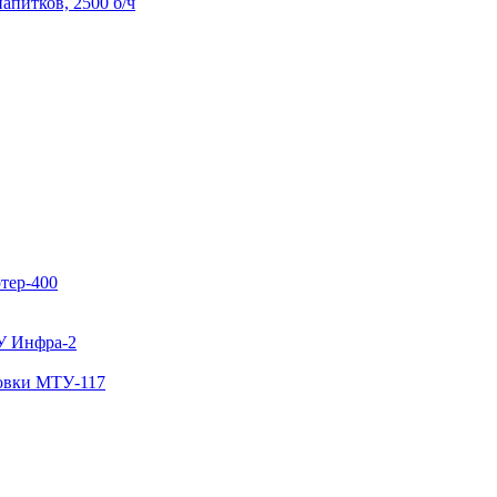
апитков, 2500 б/ч
тер-400
У Инфра-2
ковки МТУ-117