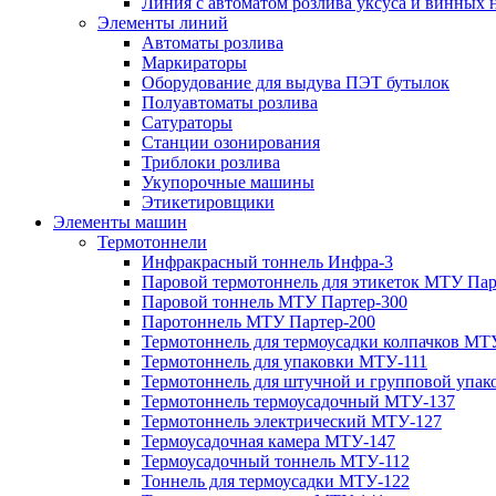
Линия с автоматом розлива уксуса и винных н
Элементы линий
Автоматы розлива
Маркираторы
Оборудование для выдува ПЭТ бутылок
Полуавтоматы розлива
Сатураторы
Станции озонирования
Триблоки розлива
Укупорочные машины
Этикетировщики
Элементы машин
Термотоннели
Инфракрасный тоннель Инфра-3
Паровой термотоннель для этикеток МТУ Пар
Паровой тоннель МТУ Партер-300
Паротоннель МТУ Партер-200
Термотоннель для термоусадки колпачков МТ
Термотоннель для упаковки МТУ-111
Термотоннель для штучной и групповой упа
Термотоннель термоусадочный МТУ-137
Термотоннель электрический МТУ-127
Термоусадочная камера МТУ-147
Термоусадочный тоннель МТУ-112
Тоннель для термоусадки МТУ-122