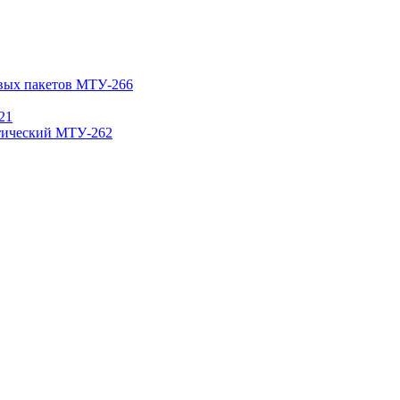
овых пакетов МТУ-266
21
атический МТУ-262