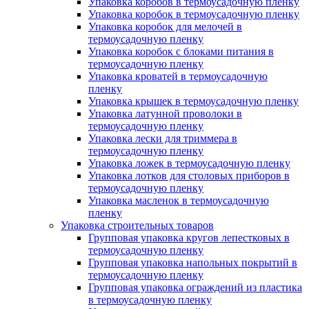
Упаковка коробов в термоусадочную пленку
Упаковка коробок в термоусадочную пленку
Упаковка коробок для мелочей в
термоусадочную пленку
Упаковка коробок с блоками питания в
термоусадочную пленку
Упаковка кроватей в термоусадочную
пленку
Упаковка крышек в термоусадочную пленку
Упаковка латунной проволоки в
термоусадочную пленку
Упаковка лески для триммера в
термоусадочную пленку
Упаковка ложек в термоусадочную пленку
Упаковка лотков для столовых приборов в
термоусадочную пленку
Упаковка масленок в термоусадочную
пленку
Упаковка строительных товаров
Групповая упаковка кругов лепестковых в
термоусадочную пленку
Групповая упаковка напольных покрытий в
термоусадочную пленку
Групповая упаковка ограждений из пластика
в термоусадочную пленку