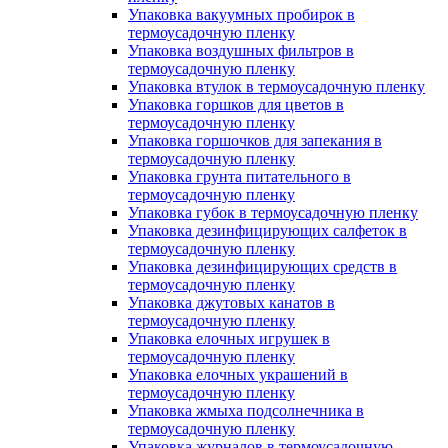
Упаковка вакуумных пробирок в
термоусадочную пленку
Упаковка воздушных фильтров в
термоусадочную пленку
Упаковка втулок в термоусадочную пленку
Упаковка горшков для цветов в
термоусадочную пленку
Упаковка горшочков для запекания в
термоусадочную пленку
Упаковка грунта питательного в
термоусадочную пленку
Упаковка губок в термоусадочную пленку
Упаковка дезинфицирующих салфеток в
термоусадочную пленку
Упаковка дезинфицирующих средств в
термоусадочную пленку
Упаковка джутовых канатов в
термоусадочную пленку
Упаковка елочных игрушек в
термоусадочную пленку
Упаковка елочных украшений в
термоусадочную пленку
Упаковка жмыха подсолнечника в
термоусадочную пленку
Упаковка журналов в термоусадочную