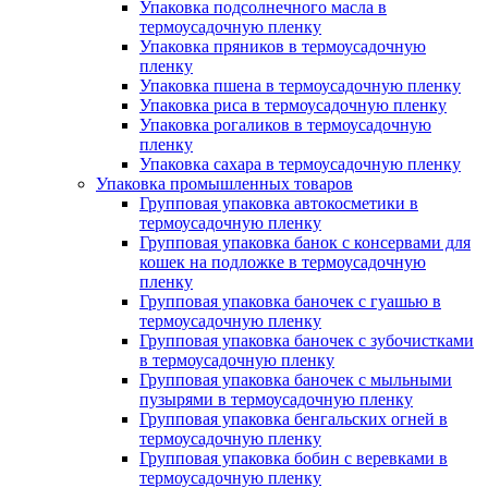
Упаковка подсолнечного масла в
термоусадочную пленку
Упаковка пряников в термоусадочную
пленку
Упаковка пшена в термоусадочную пленку
Упаковка риса в термоусадочную пленку
Упаковка рогаликов в термоусадочную
пленку
Упаковка сахара в термоусадочную пленку
Упаковка промышленных товаров
Групповая упаковка автокосметики в
термоусадочную пленку
Групповая упаковка банок с консервами для
кошек на подложке в термоусадочную
пленку
Групповая упаковка баночек с гуашью в
термоусадочную пленку
Групповая упаковка баночек с зубочистками
в термоусадочную пленку
Групповая упаковка баночек с мыльными
пузырями в термоусадочную пленку
Групповая упаковка бенгальских огней в
термоусадочную пленку
Групповая упаковка бобин с веревками в
термоусадочную пленку