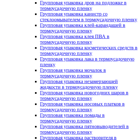
Групповая упаковка дров на подложке в
термоусадочную пленку
Групповая упаковка канистр со
стеклоомывателем в термоусадочную пленку
Групповая упаковка клей-карандашей в
термоусадочную пленку
Групповая упаковка клея ПВА в
термоусадочную пленку
Групповая упаковка косметических средств в
термоусадочную пленку
Групповая упаковка лака в термоусадочную
пленку
Групповая упаковка мочалок в
термоусадочную пленку
Групповая упаковка незамерзающей
жидкости в термоусадочную пленку
Групповая упаковка новогодних шаров в
термоусадочную пленку
Групповая упаковка носовых платков в
термоусадочную пленку
Групповая упаковка помады в
термоусадочную пленку
Групповая упаковка пятновыводителей в
термоусадочную пленку
Групповая упаковка растворителя в