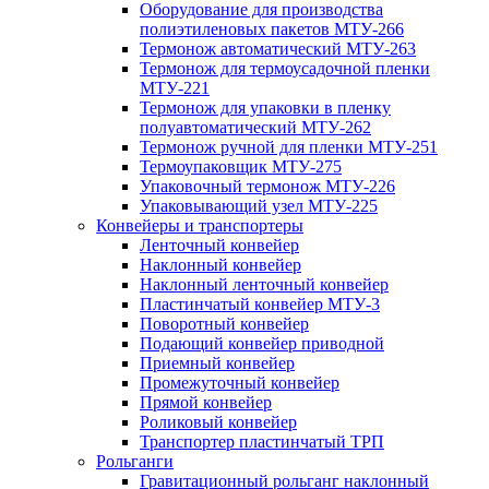
Оборудование для производства
полиэтиленовых пакетов МТУ-266
Термонож автоматический МТУ-263
Термонож для термоусадочной пленки
МТУ-221
Термонож для упаковки в пленку
полуавтоматический МТУ-262
Термонож ручной для пленки МТУ-251
Термоупаковщик МТУ-275
Упаковочный термонож МТУ-226
Упаковывающий узел МТУ-225
Конвейеры и транспортеры
Ленточный конвейер
Наклонный конвейер
Наклонный ленточный конвейер
Пластинчатый конвейер МТУ-3
Поворотный конвейер
Подающий конвейер приводной
Приемный конвейер
Промежуточный конвейер
Прямой конвейер
Роликовый конвейер
Транспортер пластинчатый ТРП
Рольганги
Гравитационный рольганг наклонный