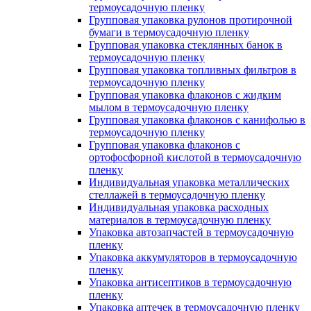
термоусадочную пленку
Групповая упаковка рулонов протирочной
бумаги в термоусадочную пленку
Групповая упаковка стеклянных банок в
термоусадочную пленку
Групповая упаковка топливных фильтров в
термоусадочную пленку
Групповая упаковка флаконов с жидким
мылом в термоусадочную пленку
Групповая упаковка флаконов с канифолью в
термоусадочную пленку
Групповая упаковка флаконов с
ортофосфорной кислотой в термоусадочную
пленку
Индивидуальная упаковка металлических
стеллажей в термоусадочную пленку
Индивидуальная упаковка расходных
материалов в термоусадочную пленку
Упаковка автозапчастей в термоусадочную
пленку
Упаковка аккумуляторов в термоусадочную
пленку
Упаковка антисептиков в термоусадочную
пленку
Упаковка аптечек в термоусадочную пленку