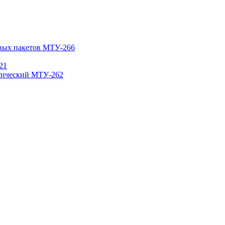
овых пакетов МТУ-266
21
атический МТУ-262