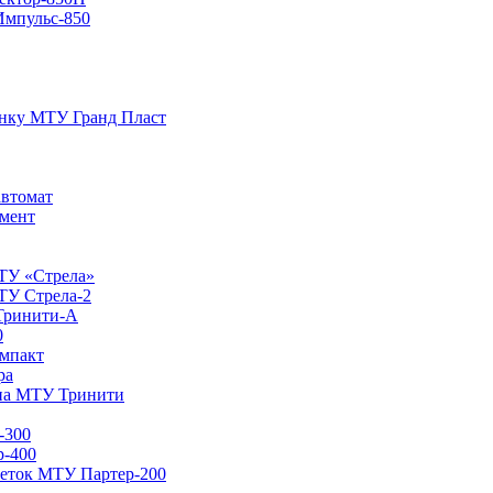
Импульс-850
енку МТУ Гранд Пласт
автомат
мент
ТУ «Стрела»
ТУ Стрела-2
Тринити-А
0
мпакт
ра
ина МТУ Тринити
-300
р-400
кеток МТУ Партер-200