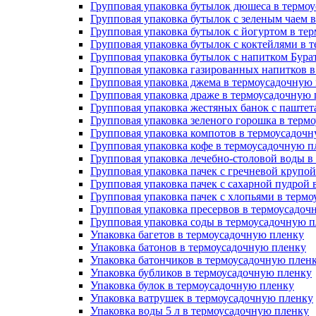
Групповая упаковка бутылок дюшеса в термо
Групповая упаковка бутылок с зеленым чаем 
Групповая упаковка бутылок с йогуртом в те
Групповая упаковка бутылок с коктейлями в 
Групповая упаковка бутылок с напитком Бура
Групповая упаковка газированных напитков 
Групповая упаковка джема в термоусадочную
Групповая упаковка драже в термоусадочную
Групповая упаковка жестяных банок с паште
Групповая упаковка зеленого горошка в терм
Групповая упаковка компотов в термоусадоч
Групповая упаковка кофе в термоусадочную п
Групповая упаковка лечебно-столовой воды в
Групповая упаковка пачек с гречневой крупо
Групповая упаковка пачек с сахарной пудрой
Групповая упаковка пачек с хлопьями в терм
Групповая упаковка пресервов в термоусадоч
Групповая упаковка соды в термоусадочную 
Упаковка багетов в термоусадочную пленку
Упаковка батонов в термоусадочную пленку
Упаковка батончиков в термоусадочную плен
Упаковка бубликов в термоусадочную пленку
Упаковка булок в термоусадочную пленку
Упаковка ватрушек в термоусадочную пленку
Упаковка воды 5 л в термоусадочную пленку