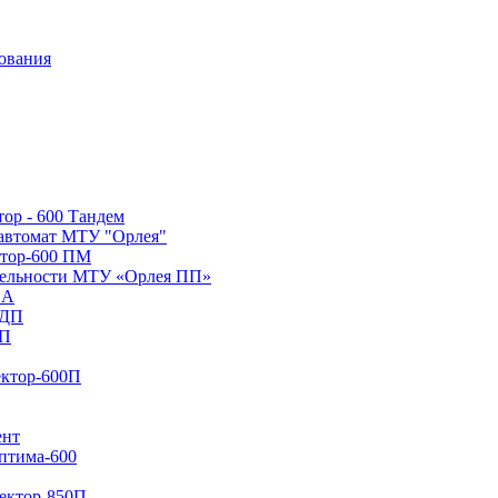
ор - 600 Тандем
 автомат МТУ "Орлея"
тор-600 ПМ
тельности МТУ «Орлея ПП»
 А
 ДП
ПП
ектор-600П
ент
птима-600
ектор-850П