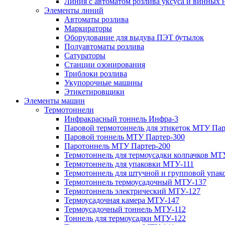
Линия с автоматом розлива уксуса и винных н
Элементы линий
Автоматы розлива
Маркираторы
Оборудование для выдува ПЭТ бутылок
Полуавтоматы розлива
Сатураторы
Станции озонирования
Триблоки розлива
Укупорочные машины
Этикетировщики
Элементы машин
Термотоннели
Инфракрасный тоннель Инфра-3
Паровой термотоннель для этикеток МТУ Пар
Паровой тоннель МТУ Партер-300
Паротоннель МТУ Партер-200
Термотоннель для термоусадки колпачков МТ
Термотоннель для упаковки МТУ-111
Термотоннель для штучной и групповой упа
Термотоннель термоусадочный МТУ-137
Термотоннель электрический МТУ-127
Термоусадочная камера МТУ-147
Термоусадочный тоннель МТУ-112
Тоннель для термоусадки МТУ-122