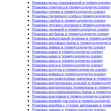
Упаковка воды газированной в термоусадочн
Упаковка геркулеса в термоусадочную пленку
Упаковка гречки в термоусадочную пленку
Упаковка гречневого хлеба в термоусадочную
Упаковка грибов в термоусадочную пленку
Упаковка детского питания в термоусадочную
Упаковка дрожжей в термоусадочную пленку
Упаковка жб банок в термоусадочную пленку
Упаковка жевательной резинки в термоусадо
Упаковка жестяных банок в термоусадочную 
Упаковка зефира в термоусадочную пленку
Упаковка какао в термоусадочную пленку
Упаковка каши в термоусадочную пленку
Упаковка кваса в термоусадочную пленку
Упаковка кекса в термоусадочную пленку
Упаковка кетчупа в термоусадочную пленку
Упаковка кефира в термоусадочную пленку
Упаковка кисломолочных напитков в термоус
Упаковка кондитерских изделий в термоусад
Упаковка кондитерских телевизоров в термоу
Упаковка консервированных банок в термоус
Упаковка консервов в термоусадочную пленк
Упаковка коржей для торта в термоусадочную
Упаковка коробок с сухими завтраками в тер
Упаковка лаваша в термоусадочную пленку