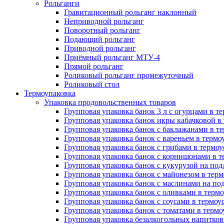
Рольганги
Гравитационный рольганг наклонный
Неприводной рольганг
Поворотный рольганг
Подающий рольганг
Приводной рольганг
Приёмный рольганг МТУ-4
Прямой рольганг
Роликовый рольганг промежуточный
Роликовый стол
Термоупаковка
Упаковка продовольственных товаров
Групповая упаковка банок 3 л с огурцами в 
Групповая упаковка банок икры кабачковой в
Групповая упаковка банок с баклажанами в т
Групповая упаковка банок с вареньем в терм
Групповая упаковка банок с грибами в термо
Групповая упаковка банок с корнишонами в 
Групповая упаковка банок с кукурузой на по
Групповая упаковка банок с майонезом в тер
Групповая упаковка банок с маслинами на по
Групповая упаковка банок с оливками в терм
Групповая упаковка банок с соусами в термо
Групповая упаковка банок с томатами в терм
Групповая упаковка безалкогольных напитков