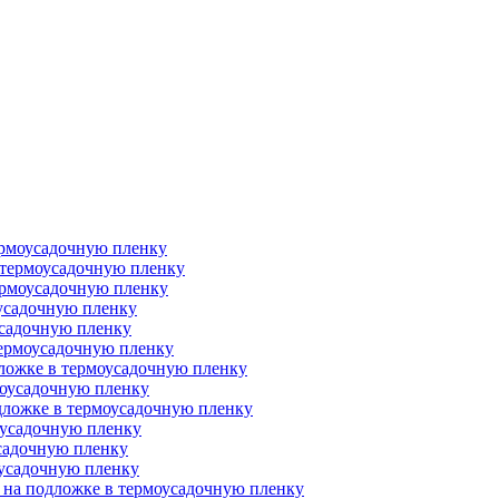
термоусадочную пленку
 термоусадочную пленку
ермоусадочную пленку
оусадочную пленку
усадочную пленку
термоусадочную пленку
дложке в термоусадочную пленку
моусадочную пленку
дложке в термоусадочную пленку
оусадочную пленку
усадочную пленку
оусадочную пленку
 на подложке в термоусадочную пленку