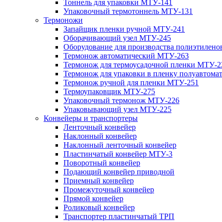
Тоннель для упаковки МТУ-141
Упаковочный термотоннель МТУ-131
Термоножи
Запайщик пленки ручной МТУ-241
Оборачивающий узел МТУ-245
Оборудование для производства полиэтилен
Термонож автоматический МТУ-263
Термонож для термоусадочной пленки МТУ-2
Термонож для упаковки в пленку полуавтом
Термонож ручной для пленки МТУ-251
Термоупаковщик МТУ-275
Упаковочный термонож МТУ-226
Упаковывающий узел МТУ-225
Конвейеры и транспортеры
Ленточный конвейер
Наклонный конвейер
Наклонный ленточный конвейер
Пластинчатый конвейер МТУ-3
Поворотный конвейер
Подающий конвейер приводной
Приемный конвейер
Промежуточный конвейер
Прямой конвейер
Роликовый конвейер
Транспортер пластинчатый ТРП