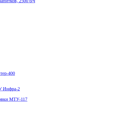
апитков, 2500 б/ч
тер-400
У Инфра-2
ковки МТУ-117