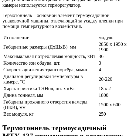
камеры используется терморегулятор.
Термотоннель – основной элемент термоусадочной
упаковочной машины, отвечающий за усадку пленки при
помощи температурного воздействия.
Исполнение
модуль
2850 х 1950 х
Габаритные размеры (ДхШхВ), мм
1900
Максимальная потребляемая мощность, кВт
36
Количество зон обдува, шт.
3
Скорость движения транспортёра, м/мин.
4
Диапазон регулировки температуры в
20-220
камере, °С
Характеристика ТЭНов, шт. х кВт
18 x 2
Длина тоннеля, мм
1800
Габариты проходного отверстия камеры
1500 х 600
(ШхВ), мм
Вес модуля, кг
250
Термотоннель термоусадочный
МТУ-137 применяется в следующих