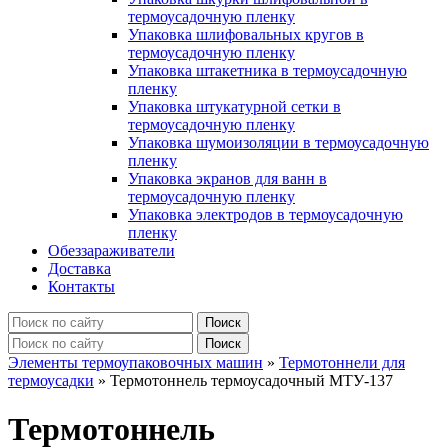
термоусадочную пленку
Упаковка шлифовальных кругов в
термоусадочную пленку
Упаковка штакетника в термоусадочную
пленку
Упаковка штукатурной сетки в
термоусадочную пленку
Упаковка шумоизоляции в термоусадочную
пленку
Упаковка экранов для ванн в
термоусадочную пленку
Упаковка электродов в термоусадочную
пленку
Обеззараживатели
Доставка
Контакты
Элементы термоупаковочных машин
»
Термотоннели для
термоусадки
»
Термотоннель термоусадочный МТУ-137
Термотоннель