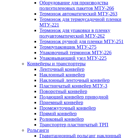
Оборудование для производства
полиэтиленовых пакетов МТУ-266
Термонож автоматический МТУ-263
Термонож для термоусадочной пленки
МТУ-221
Термонож для упаковки в пленку
полуавтоматический МТУ-262
Термонож ручной для пленки МТУ-251
Термоупаковщик МТУ-275
Упаковочный термонож МТУ-226
Упаковывающий узел МТУ-225
Конвейеры и транспортеры
Ленточный конвейер
Наклонный конвейер
Наклонный ленточный конвейер
Пластинчатый конвейер МТУ-3
Поворотный конвейер
Подающий конвейер приводной
Приемный конвейер
Промежуточный конвейер
Прямой конвейер
Роликовый конвейер
Транспортер пластинчатый ТРП
Рольганги
Гравитационный рольганг наклонный