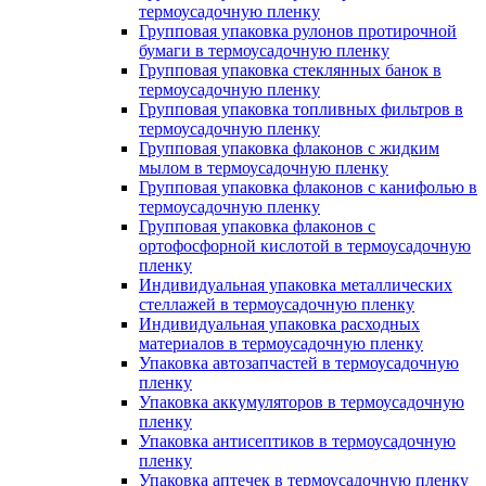
термоусадочную пленку
Групповая упаковка рулонов протирочной
бумаги в термоусадочную пленку
Групповая упаковка стеклянных банок в
термоусадочную пленку
Групповая упаковка топливных фильтров в
термоусадочную пленку
Групповая упаковка флаконов с жидким
мылом в термоусадочную пленку
Групповая упаковка флаконов с канифолью в
термоусадочную пленку
Групповая упаковка флаконов с
ортофосфорной кислотой в термоусадочную
пленку
Индивидуальная упаковка металлических
стеллажей в термоусадочную пленку
Индивидуальная упаковка расходных
материалов в термоусадочную пленку
Упаковка автозапчастей в термоусадочную
пленку
Упаковка аккумуляторов в термоусадочную
пленку
Упаковка антисептиков в термоусадочную
пленку
Упаковка аптечек в термоусадочную пленку