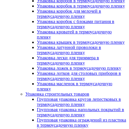
Упаковка коробов в термоусадочную пленку
Упаковка коробок в термоусадочную пленку
Упаковка коробок для мелочей в
термоусадочную пленку
Упаковка коробок с блоками питания в
термоусадочную пленку
Упаковка кроватей в термоусадочную
пленку
Упаковка крышек в термоусадочную пленку
Упаковка латунной проволоки в
термоусадочную пленку
Упаковка лески для триммера в
термоусадочную пленку
Упаковка ложек в термоусадочную пленку
Упаковка лотков для столовых приборов в
термоусадочную пленку
Упаковка масленок в термоусадочную
пленку
Упаковка строительных товаров
Групповая упаковка кругов лепестковых в
термоусадочную пленку
Групповая упаковка напольных покрытий в
термоусадочную пленку
Групповая упаковка ограждений из пластика
в термоусадочную пленку