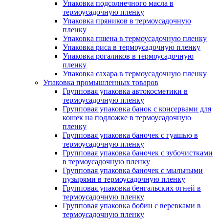
Упаковка подсолнечного масла в
термоусадочную пленку
Упаковка пряников в термоусадочную
пленку
Упаковка пшена в термоусадочную пленку
Упаковка риса в термоусадочную пленку
Упаковка рогаликов в термоусадочную
пленку
Упаковка сахара в термоусадочную пленку
Упаковка промышленных товаров
Групповая упаковка автокосметики в
термоусадочную пленку
Групповая упаковка банок с консервами для
кошек на подложке в термоусадочную
пленку
Групповая упаковка баночек с гуашью в
термоусадочную пленку
Групповая упаковка баночек с зубочистками
в термоусадочную пленку
Групповая упаковка баночек с мыльными
пузырями в термоусадочную пленку
Групповая упаковка бенгальских огней в
термоусадочную пленку
Групповая упаковка бобин с веревками в
термоусадочную пленку