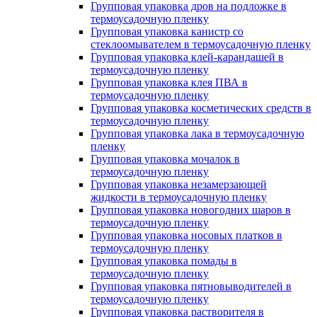
Групповая упаковка дров на подложке в
термоусадочную пленку
Групповая упаковка канистр со
стеклоомывателем в термоусадочную пленку
Групповая упаковка клей-карандашей в
термоусадочную пленку
Групповая упаковка клея ПВА в
термоусадочную пленку
Групповая упаковка косметических средств в
термоусадочную пленку
Групповая упаковка лака в термоусадочную
пленку
Групповая упаковка мочалок в
термоусадочную пленку
Групповая упаковка незамерзающей
жидкости в термоусадочную пленку
Групповая упаковка новогодних шаров в
термоусадочную пленку
Групповая упаковка носовых платков в
термоусадочную пленку
Групповая упаковка помады в
термоусадочную пленку
Групповая упаковка пятновыводителей в
термоусадочную пленку
Групповая упаковка растворителя в