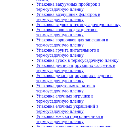
Упаковка вакуумных пробирок в
термоусадочную пленку
Упаковка воздушных фильтров в
термоусадочную пленку
Упаковка втулок в термоусадочную пленку
Упаковка горшков для цветов в
термоусадочную пленку
Упаковка горшочков для запекания в
термоусадочную пленку
Упаковка грунта питательного в
термоусадочную пленку
Упаковка губок в термоусадочную пленку
Упаковка дезинфицирующих салфеток в
термоусадочную пленку
Упаковка дезинфицирующих средств в
термоусадочную пленку
Упаковка джутовых канатов в
термоусадочную пленку
Упаковка елочных игрушек в
термоусадочную пленку
Упаковка елочных украшений в
термоусадочную пленку
Упаковка жмыха подсолнечника в
термоусадочную пленку
Упаковка журналов в термоусадочную