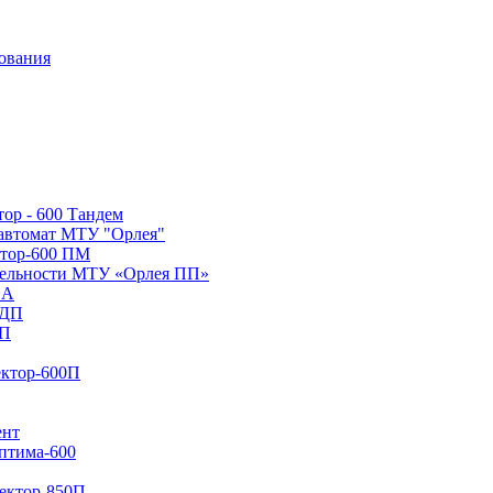
ор - 600 Тандем
 автомат МТУ "Орлея"
тор-600 ПМ
тельности МТУ «Орлея ПП»
 А
 ДП
ПП
ектор-600П
ент
птима-600
ектор-850П