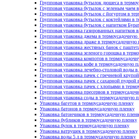
Групповая упаковка бутылок дюшеса в термо
Групповая упаковка бутылок с зеленым чаем 
Групповая упаковка бутылок с йогуртом в те
Групповая упаковка бутылок с коктейлями в 
Групповая упаковка бутылок с напитком Бура
Групповая упаковка газированных напитков 
Групповая упаковка джема в термоусадочную
Групповая упаковка драже в термоусадочную
Групповая упаковка жестяных банок с паште
Групповая упаковка зеленого горошка в терм
Групповая упаковка компотов в термоусадоч
Групповая упаковка кофе в термоусадочную п
Групповая упаковка лечебно-столовой воды в
Групповая упаковка пачек с гречневой крупо
Групповая упаковка пачек с сахарной пудрой
Групповая упаковка пачек с хлопьями в терм
Групповая упаковка пресервов в термоусадоч
Групповая упаковка соды в термоусадочную 
Упаковка багетов в термоусадочную пленку
Упаковка батонов в термоусадочную пленку
Упаковка батончиков в термоусадочную плен
Упаковка бубликов в термоусадочную пленку
Упаковка булок в термоусадочную пленку
Упаковка ватрушек в термоусадочную пленку
Упаковка воды 5 л в термоусадочную пленку