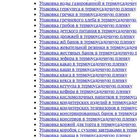
Упаковка воды газированной в термоусадочн
Упаковка геркулеса в термоусадочную пленку
Упаковка гречки в термоусадочную пленку
Упаковка гречневого хлеба в термоусадочную
Упаковка грибов в термоусадочную пленку
Упаковка детского питания в термоусадочную
Упаковка дрожжей в термоусадочную пленку
Упаковка жб банок в термоусадочную пленку
Упаковка жевательной резинки в термоусадо
Упаковка жестяных банок в термоусадочную 
Упаковка зефира в термоусадочную пленку
Упаковка какао в термоусадочную пленку
Упаковка каши в термоусадочную пленку
Упаковка кваса в термоусадочную пленку
Упаковка кекса в термоусадочную пленку
Упаковка кетчупа в термоусадочную пленку
Упаковка кефира в термоусадочную пленку
Упаковка кисломолочных напитков в термоус
Упаковка кондитерских изделий в термоусад
Упаковка кондитерских телевизоров в термоу
Упаковка консервированных банок в термоус
Упаковка консервов в термоусадочную пленк
Упаковка коржей для торта в термоусадочную
Упаковка коробок с сухими завтраками в тер
Упаковка лаваша в термоусадочную пленку