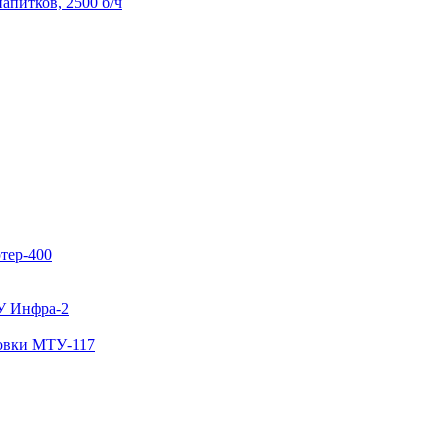
апитков, 2500 б/ч
тер-400
У Инфра-2
ковки МТУ-117