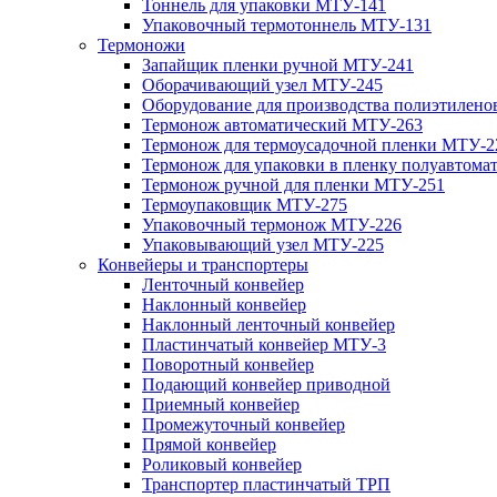
Тоннель для упаковки МТУ-141
Упаковочный термотоннель МТУ-131
Термоножи
Запайщик пленки ручной МТУ-241
Оборачивающий узел МТУ-245
Оборудование для производства полиэтилен
Термонож автоматический МТУ-263
Термонож для термоусадочной пленки МТУ-2
Термонож для упаковки в пленку полуавтом
Термонож ручной для пленки МТУ-251
Термоупаковщик МТУ-275
Упаковочный термонож МТУ-226
Упаковывающий узел МТУ-225
Конвейеры и транспортеры
Ленточный конвейер
Наклонный конвейер
Наклонный ленточный конвейер
Пластинчатый конвейер МТУ-3
Поворотный конвейер
Подающий конвейер приводной
Приемный конвейер
Промежуточный конвейер
Прямой конвейер
Роликовый конвейер
Транспортер пластинчатый ТРП