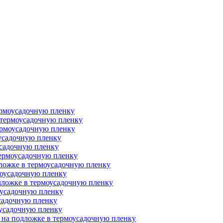
термоусадочную пленку
 термоусадочную пленку
ермоусадочную пленку
оусадочную пленку
усадочную пленку
термоусадочную пленку
дложке в термоусадочную пленку
моусадочную пленку
дложке в термоусадочную пленку
оусадочную пленку
усадочную пленку
оусадочную пленку
 на подложке в термоусадочную пленку