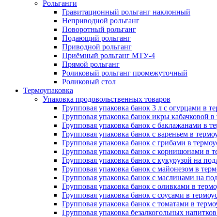
Рольганги
Гравитационный рольганг наклонный
Неприводной рольганг
Поворотный рольганг
Подающий рольганг
Приводной рольганг
Приёмный рольганг МТУ-4
Прямой рольганг
Роликовый рольганг промежуточный
Роликовый стол
Термоупаковка
Упаковка продовольственных товаров
Групповая упаковка банок 3 л с огурцами в 
Групповая упаковка банок икры кабачковой в
Групповая упаковка банок с баклажанами в т
Групповая упаковка банок с вареньем в терм
Групповая упаковка банок с грибами в термо
Групповая упаковка банок с корнишонами в 
Групповая упаковка банок с кукурузой на по
Групповая упаковка банок с майонезом в тер
Групповая упаковка банок с маслинами на по
Групповая упаковка банок с оливками в терм
Групповая упаковка банок с соусами в термо
Групповая упаковка банок с томатами в терм
Групповая упаковка безалкогольных напитков