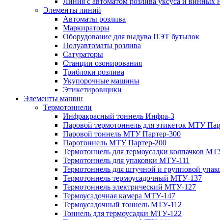
Линия с автоматом розлива уксуса и винных н
Элементы линий
Автоматы розлива
Маркираторы
Оборудование для выдува ПЭТ бутылок
Полуавтоматы розлива
Сатураторы
Станции озонирования
Триблоки розлива
Укупорочные машины
Этикетировщики
Элементы машин
Термотоннели
Инфракрасный тоннель Инфра-3
Паровой термотоннель для этикеток МТУ Пар
Паровой тоннель МТУ Партер-300
Паротоннель МТУ Партер-200
Термотоннель для термоусадки колпачков МТ
Термотоннель для упаковки МТУ-111
Термотоннель для штучной и групповой упа
Термотоннель термоусадочный МТУ-137
Термотоннель электрический МТУ-127
Термоусадочная камера МТУ-147
Термоусадочный тоннель МТУ-112
Тоннель для термоусадки МТУ-122