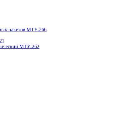
овых пакетов МТУ-266
21
атический МТУ-262