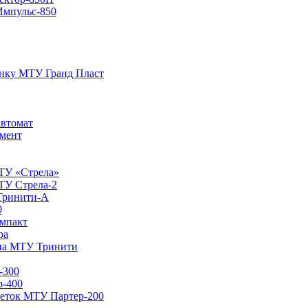
Импульс-850
енку МТУ Гранд Пласт
автомат
мент
ТУ «Стрела»
ТУ Стрела-2
Тринити-А
0
мпакт
ра
ина МТУ Тринити
-300
р-400
кеток МТУ Партер-200