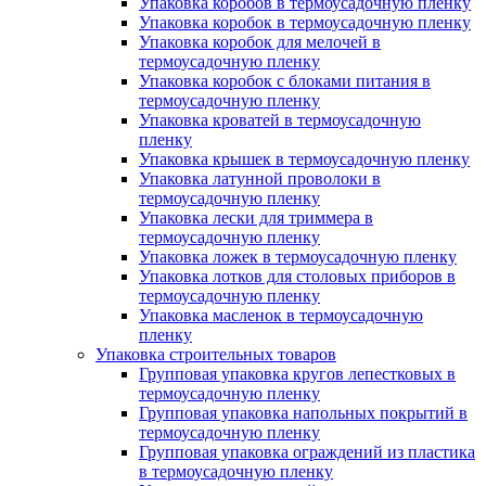
Упаковка коробов в термоусадочную пленку
Упаковка коробок в термоусадочную пленку
Упаковка коробок для мелочей в
термоусадочную пленку
Упаковка коробок с блоками питания в
термоусадочную пленку
Упаковка кроватей в термоусадочную
пленку
Упаковка крышек в термоусадочную пленку
Упаковка латунной проволоки в
термоусадочную пленку
Упаковка лески для триммера в
термоусадочную пленку
Упаковка ложек в термоусадочную пленку
Упаковка лотков для столовых приборов в
термоусадочную пленку
Упаковка масленок в термоусадочную
пленку
Упаковка строительных товаров
Групповая упаковка кругов лепестковых в
термоусадочную пленку
Групповая упаковка напольных покрытий в
термоусадочную пленку
Групповая упаковка ограждений из пластика
в термоусадочную пленку