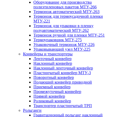
Оборудование для производства
полиэтиленовых пакетов МТУ-266
Термонож автоматический МТУ-263
Термонож для термоусадочной пленки
МТУ-221
Термонож для упаковки в пленку
полуавтоматический МТУ-262
Термонож ручной для пленки МТУ-251
Термоупаковщик МТУ-275
Упаковочный термонож МТУ-226
Упаковывающий узел МТУ-225
Конвейеры и транспортеры
Ленточный конвейер
Наклонный конвейер
Наклонный ленточный конвейер
Пластинчатый конвейер МТУ-3
Поворотный конвейер
Подающий конвейер приводной
Приемный конвейер
Промежуточный конвейер
Прямой конвейер
Роликовый конвейер
Транспортер пластинчатый ТРП
Рольганги
Гравитационный рольганг наклонный