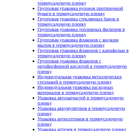
термоусадочную пленку
Групповая упаковка рулонов протирочной
бумаги в термоусадочную пленку
Групповая упаковка стеклянных банок в
термоусадочную пленку
Групповая упаковка топливных фильтров в
термоусадочную пленку
Групповая упаковка флаконов с жидким
мылом в термоусадочную пленку
Групповая упаковка флаконов с канифолью в
термоусадочную пленку
Групповая упаковка флаконов с
ортофосфорной кислотой в термоусадочную
пленку
Индивидуальная упаковка металлических
стеллажей в термоусадочную пленку
Индивидуальная упаковка расходных
материалов в термоусадочную пленку
Упаковка автозапчастей в термоусадочную
пленку
Упаковка аккумуляторов в термоусадочную
пленку
Упаковка антисептиков в термоусадочную
пленку
Упаковка аптечек в термоусадочную пленку