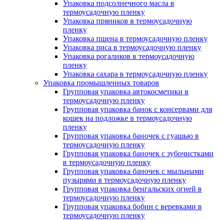
Упаковка подсолнечного масла в
термоусадочную пленку
Упаковка пряников в термоусадочную
пленку
Упаковка пшена в термоусадочную пленку
Упаковка риса в термоусадочную пленку
Упаковка рогаликов в термоусадочную
пленку
Упаковка сахара в термоусадочную пленку
Упаковка промышленных товаров
Групповая упаковка автокосметики в
термоусадочную пленку
Групповая упаковка банок с консервами для
кошек на подложке в термоусадочную
пленку
Групповая упаковка баночек с гуашью в
термоусадочную пленку
Групповая упаковка баночек с зубочистками
в термоусадочную пленку
Групповая упаковка баночек с мыльными
пузырями в термоусадочную пленку
Групповая упаковка бенгальских огней в
термоусадочную пленку
Групповая упаковка бобин с веревками в
термоусадочную пленку