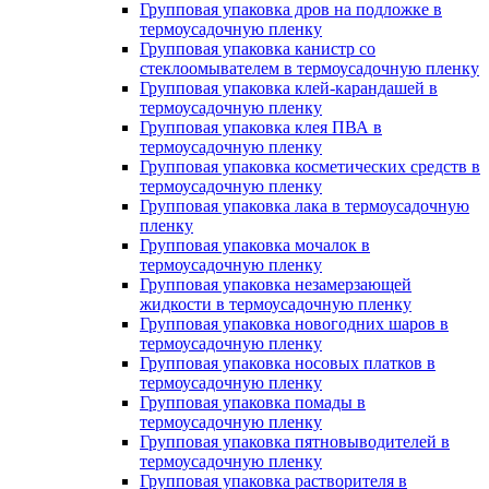
Групповая упаковка дров на подложке в
термоусадочную пленку
Групповая упаковка канистр со
стеклоомывателем в термоусадочную пленку
Групповая упаковка клей-карандашей в
термоусадочную пленку
Групповая упаковка клея ПВА в
термоусадочную пленку
Групповая упаковка косметических средств в
термоусадочную пленку
Групповая упаковка лака в термоусадочную
пленку
Групповая упаковка мочалок в
термоусадочную пленку
Групповая упаковка незамерзающей
жидкости в термоусадочную пленку
Групповая упаковка новогодних шаров в
термоусадочную пленку
Групповая упаковка носовых платков в
термоусадочную пленку
Групповая упаковка помады в
термоусадочную пленку
Групповая упаковка пятновыводителей в
термоусадочную пленку
Групповая упаковка растворителя в