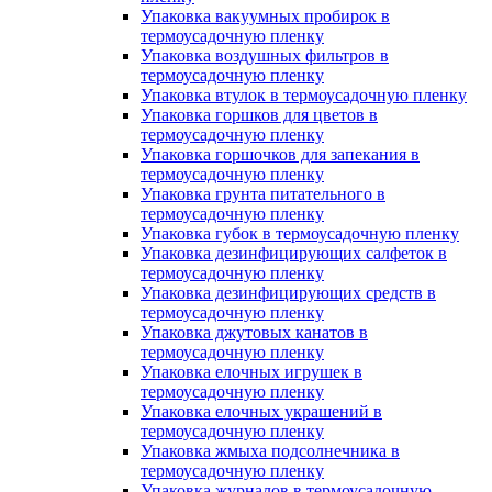
Упаковка вакуумных пробирок в
термоусадочную пленку
Упаковка воздушных фильтров в
термоусадочную пленку
Упаковка втулок в термоусадочную пленку
Упаковка горшков для цветов в
термоусадочную пленку
Упаковка горшочков для запекания в
термоусадочную пленку
Упаковка грунта питательного в
термоусадочную пленку
Упаковка губок в термоусадочную пленку
Упаковка дезинфицирующих салфеток в
термоусадочную пленку
Упаковка дезинфицирующих средств в
термоусадочную пленку
Упаковка джутовых канатов в
термоусадочную пленку
Упаковка елочных игрушек в
термоусадочную пленку
Упаковка елочных украшений в
термоусадочную пленку
Упаковка жмыха подсолнечника в
термоусадочную пленку
Упаковка журналов в термоусадочную