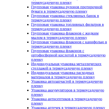
термоусадочную пленку
Групповая упаковка рулонов протирочной
бумаги в термоусадочную пленку
Групповая упаковка стеклянных банок в
термоусадочную пленку
Групповая упаковка топливных фильтров в
термоусадочную пленку
Групповая упаковка флаконов с жидким
мылом в термоусадочную пленку
Групповая упаковка флаконов с канифолью в
термоусадочную пленку
Групповая упаковка флаконов с
ортофосфорной кислотой в термоусадочную
пленку
Индивидуальная упаковка металлических
стеллажей в термоусадочную пленку
Индивидуальная упаковка расходных
материалов в термоусадочную пленку
Упаковка автозапчастей в термоусадочную
пленку
Упаковка аккумуляторов в термоусадочную
пленку
Упаковка антисептиков в термоусадочную
пленку
Упаковка аптечек в термоусадочную пленку