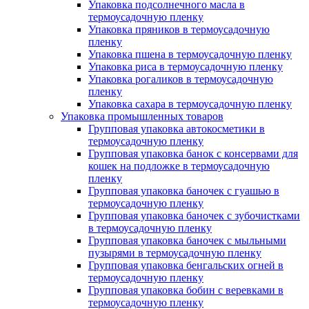
Упаковка подсолнечного масла в
термоусадочную пленку
Упаковка пряников в термоусадочную
пленку
Упаковка пшена в термоусадочную пленку
Упаковка риса в термоусадочную пленку
Упаковка рогаликов в термоусадочную
пленку
Упаковка сахара в термоусадочную пленку
Упаковка промышленных товаров
Групповая упаковка автокосметики в
термоусадочную пленку
Групповая упаковка банок с консервами для
кошек на подложке в термоусадочную
пленку
Групповая упаковка баночек с гуашью в
термоусадочную пленку
Групповая упаковка баночек с зубочистками
в термоусадочную пленку
Групповая упаковка баночек с мыльными
пузырями в термоусадочную пленку
Групповая упаковка бенгальских огней в
термоусадочную пленку
Групповая упаковка бобин с веревками в
термоусадочную пленку