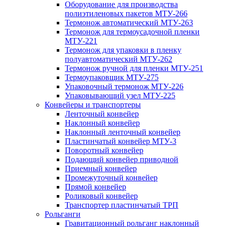
Оборудование для производства
полиэтиленовых пакетов МТУ-266
Термонож автоматический МТУ-263
Термонож для термоусадочной пленки
МТУ-221
Термонож для упаковки в пленку
полуавтоматический МТУ-262
Термонож ручной для пленки МТУ-251
Термоупаковщик МТУ-275
Упаковочный термонож МТУ-226
Упаковывающий узел МТУ-225
Конвейеры и транспортеры
Ленточный конвейер
Наклонный конвейер
Наклонный ленточный конвейер
Пластинчатый конвейер МТУ-3
Поворотный конвейер
Подающий конвейер приводной
Приемный конвейер
Промежуточный конвейер
Прямой конвейер
Роликовый конвейер
Транспортер пластинчатый ТРП
Рольганги
Гравитационный рольганг наклонный