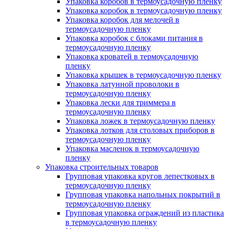
Упаковка коробов в термоусадочную пленку
Упаковка коробок в термоусадочную пленку
Упаковка коробок для мелочей в
термоусадочную пленку
Упаковка коробок с блоками питания в
термоусадочную пленку
Упаковка кроватей в термоусадочную
пленку
Упаковка крышек в термоусадочную пленку
Упаковка латунной проволоки в
термоусадочную пленку
Упаковка лески для триммера в
термоусадочную пленку
Упаковка ложек в термоусадочную пленку
Упаковка лотков для столовых приборов в
термоусадочную пленку
Упаковка масленок в термоусадочную
пленку
Упаковка строительных товаров
Групповая упаковка кругов лепестковых в
термоусадочную пленку
Групповая упаковка напольных покрытий в
термоусадочную пленку
Групповая упаковка ограждений из пластика
в термоусадочную пленку