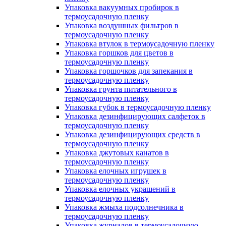
Упаковка вакуумных пробирок в
термоусадочную пленку
Упаковка воздушных фильтров в
термоусадочную пленку
Упаковка втулок в термоусадочную пленку
Упаковка горшков для цветов в
термоусадочную пленку
Упаковка горшочков для запекания в
термоусадочную пленку
Упаковка грунта питательного в
термоусадочную пленку
Упаковка губок в термоусадочную пленку
Упаковка дезинфицирующих салфеток в
термоусадочную пленку
Упаковка дезинфицирующих средств в
термоусадочную пленку
Упаковка джутовых канатов в
термоусадочную пленку
Упаковка елочных игрушек в
термоусадочную пленку
Упаковка елочных украшений в
термоусадочную пленку
Упаковка жмыха подсолнечника в
термоусадочную пленку
Упаковка журналов в термоусадочную