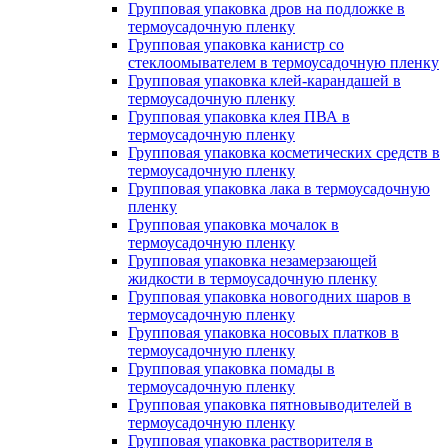
Групповая упаковка дров на подложке в
термоусадочную пленку
Групповая упаковка канистр со
стеклоомывателем в термоусадочную пленку
Групповая упаковка клей-карандашей в
термоусадочную пленку
Групповая упаковка клея ПВА в
термоусадочную пленку
Групповая упаковка косметических средств в
термоусадочную пленку
Групповая упаковка лака в термоусадочную
пленку
Групповая упаковка мочалок в
термоусадочную пленку
Групповая упаковка незамерзающей
жидкости в термоусадочную пленку
Групповая упаковка новогодних шаров в
термоусадочную пленку
Групповая упаковка носовых платков в
термоусадочную пленку
Групповая упаковка помады в
термоусадочную пленку
Групповая упаковка пятновыводителей в
термоусадочную пленку
Групповая упаковка растворителя в