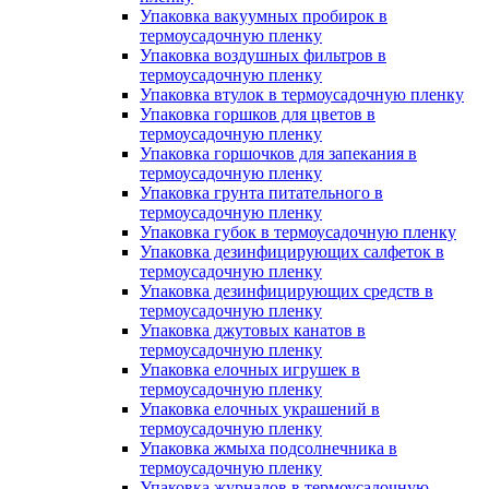
Упаковка вакуумных пробирок в
термоусадочную пленку
Упаковка воздушных фильтров в
термоусадочную пленку
Упаковка втулок в термоусадочную пленку
Упаковка горшков для цветов в
термоусадочную пленку
Упаковка горшочков для запекания в
термоусадочную пленку
Упаковка грунта питательного в
термоусадочную пленку
Упаковка губок в термоусадочную пленку
Упаковка дезинфицирующих салфеток в
термоусадочную пленку
Упаковка дезинфицирующих средств в
термоусадочную пленку
Упаковка джутовых канатов в
термоусадочную пленку
Упаковка елочных игрушек в
термоусадочную пленку
Упаковка елочных украшений в
термоусадочную пленку
Упаковка жмыха подсолнечника в
термоусадочную пленку
Упаковка журналов в термоусадочную