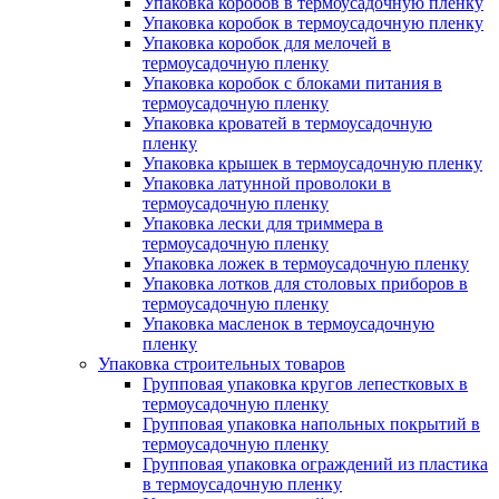
Упаковка коробов в термоусадочную пленку
Упаковка коробок в термоусадочную пленку
Упаковка коробок для мелочей в
термоусадочную пленку
Упаковка коробок с блоками питания в
термоусадочную пленку
Упаковка кроватей в термоусадочную
пленку
Упаковка крышек в термоусадочную пленку
Упаковка латунной проволоки в
термоусадочную пленку
Упаковка лески для триммера в
термоусадочную пленку
Упаковка ложек в термоусадочную пленку
Упаковка лотков для столовых приборов в
термоусадочную пленку
Упаковка масленок в термоусадочную
пленку
Упаковка строительных товаров
Групповая упаковка кругов лепестковых в
термоусадочную пленку
Групповая упаковка напольных покрытий в
термоусадочную пленку
Групповая упаковка ограждений из пластика
в термоусадочную пленку