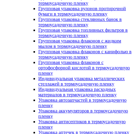
термоусадочную пленку
Групповая упаковка рулонов протирочной
бумаги в термоусадочную пленку
Групповая упаковка стеклянных банок в
термоусадочную пленку
Групповая упаковка топливных фильтров в
термоусадочную пленку
Групповая упаковка флаконов с жидким
мылом в термоусадочную пленку
Групповая упаковка флаконов с канифолью в
термоусадочную пленку
Групповая упаковка флаконов с
ортофосфорной кислотой в термоусадочную
пленку
Индивидуальная упаковка металлических
стеллажей в термоусадочную пленку
Индивидуальная упаковка расходных
материалов в термоусадочную пленку
Упаковка автозапчастей в термоусадочную
пленку
Упаковка аккумуляторов в термоусадочную
пленку
Упаковка антисептиков в термоусадочную
пленку
Упаковка аптечек в термоусадочную пленку