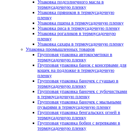
Упаковка подсолнечного масла в
термоусадочную пленку
Упаковка пряников в термоусадочную
пленку
Упаковка пшена в термоусадочную пленку
Упаковка риса в термоусадочную пленку
Упаковка рогаликов в термоусадочную
пленку
Упаковка сахара в термоусадочную пленку
Упаковка промышленных товаров
Групповая упаковка автокосметики в
термоусадочную пленку
Групповая упаковка банок с консервами для
кошек на подложке в термоусадочную
пленку
Групповая упаковка баночек с гуашью в
термоусадочную пленку
Групповая упаковка баночек с зубочистками
в термоусадочную пленку
Групповая упаковка баночек с мыльными
пузырями в термоусадочную пленку
Групповая упаковка бенгальских огней в
термоусадочную пленку
Групповая упаковка бобин с веревками в
термоусадочную пленку