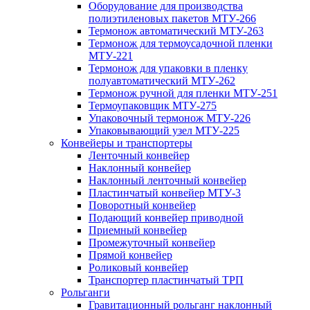
Оборудование для производства
полиэтиленовых пакетов МТУ-266
Термонож автоматический МТУ-263
Термонож для термоусадочной пленки
МТУ-221
Термонож для упаковки в пленку
полуавтоматический МТУ-262
Термонож ручной для пленки МТУ-251
Термоупаковщик МТУ-275
Упаковочный термонож МТУ-226
Упаковывающий узел МТУ-225
Конвейеры и транспортеры
Ленточный конвейер
Наклонный конвейер
Наклонный ленточный конвейер
Пластинчатый конвейер МТУ-3
Поворотный конвейер
Подающий конвейер приводной
Приемный конвейер
Промежуточный конвейер
Прямой конвейер
Роликовый конвейер
Транспортер пластинчатый ТРП
Рольганги
Гравитационный рольганг наклонный