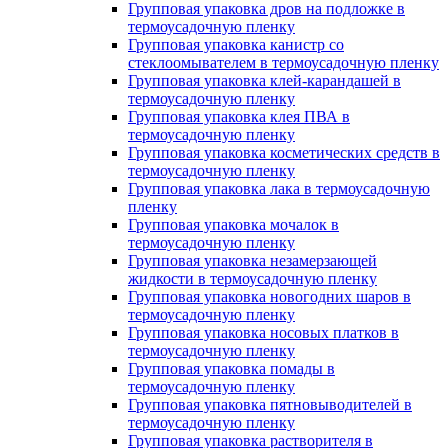
Групповая упаковка дров на подложке в
термоусадочную пленку
Групповая упаковка канистр со
стеклоомывателем в термоусадочную пленку
Групповая упаковка клей-карандашей в
термоусадочную пленку
Групповая упаковка клея ПВА в
термоусадочную пленку
Групповая упаковка косметических средств в
термоусадочную пленку
Групповая упаковка лака в термоусадочную
пленку
Групповая упаковка мочалок в
термоусадочную пленку
Групповая упаковка незамерзающей
жидкости в термоусадочную пленку
Групповая упаковка новогодних шаров в
термоусадочную пленку
Групповая упаковка носовых платков в
термоусадочную пленку
Групповая упаковка помады в
термоусадочную пленку
Групповая упаковка пятновыводителей в
термоусадочную пленку
Групповая упаковка растворителя в