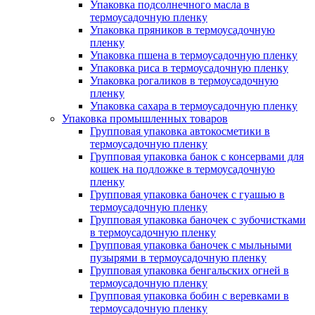
Упаковка подсолнечного масла в
термоусадочную пленку
Упаковка пряников в термоусадочную
пленку
Упаковка пшена в термоусадочную пленку
Упаковка риса в термоусадочную пленку
Упаковка рогаликов в термоусадочную
пленку
Упаковка сахара в термоусадочную пленку
Упаковка промышленных товаров
Групповая упаковка автокосметики в
термоусадочную пленку
Групповая упаковка банок с консервами для
кошек на подложке в термоусадочную
пленку
Групповая упаковка баночек с гуашью в
термоусадочную пленку
Групповая упаковка баночек с зубочистками
в термоусадочную пленку
Групповая упаковка баночек с мыльными
пузырями в термоусадочную пленку
Групповая упаковка бенгальских огней в
термоусадочную пленку
Групповая упаковка бобин с веревками в
термоусадочную пленку