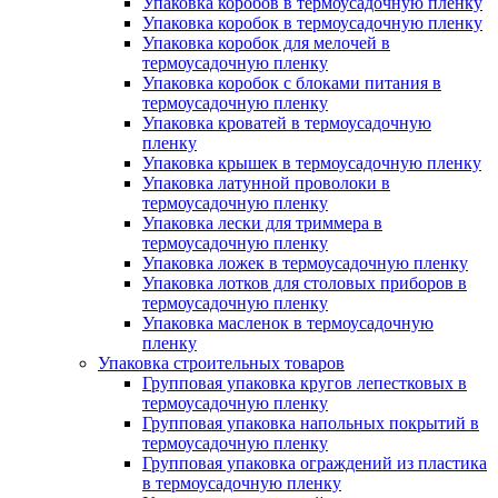
Упаковка коробов в термоусадочную пленку
Упаковка коробок в термоусадочную пленку
Упаковка коробок для мелочей в
термоусадочную пленку
Упаковка коробок с блоками питания в
термоусадочную пленку
Упаковка кроватей в термоусадочную
пленку
Упаковка крышек в термоусадочную пленку
Упаковка латунной проволоки в
термоусадочную пленку
Упаковка лески для триммера в
термоусадочную пленку
Упаковка ложек в термоусадочную пленку
Упаковка лотков для столовых приборов в
термоусадочную пленку
Упаковка масленок в термоусадочную
пленку
Упаковка строительных товаров
Групповая упаковка кругов лепестковых в
термоусадочную пленку
Групповая упаковка напольных покрытий в
термоусадочную пленку
Групповая упаковка ограждений из пластика
в термоусадочную пленку