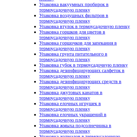
Упаковка вакуумных пробирок в
термоусадочную пленку
Упаковка воздушных фильтров в
термоусадочную пленку
Упаковка втулок в термоусадочную пленку
Упаковка горшков для цветов в
термоусадочную пленку
Упаковка горшочков для запекания в
термоусадочную пленку
Упаковка грунта питательного в
термоусадочную пленку
Упаковка губок в термоусадочную пленку
Упаковка дезинфицирующих салфеток в
термоусадочную пленку
Упаковка дезинфицирующих средств в
термоусадочную пленку
Упаковка джутовых канатов в
термоусадочную пленку
Упаковка елочных игрушек в
термоусадочную пленку
Упаковка елочных украшений в
термоусадочную пленку
Упаковка жмыха подсолнечника в
термоусадочную пленку
Упаковка журналов в термоусадочную