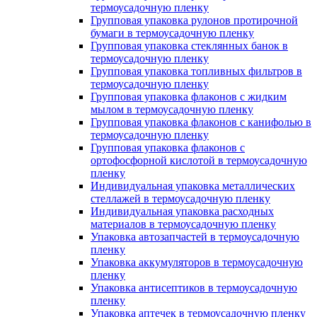
термоусадочную пленку
Групповая упаковка рулонов протирочной
бумаги в термоусадочную пленку
Групповая упаковка стеклянных банок в
термоусадочную пленку
Групповая упаковка топливных фильтров в
термоусадочную пленку
Групповая упаковка флаконов с жидким
мылом в термоусадочную пленку
Групповая упаковка флаконов с канифолью в
термоусадочную пленку
Групповая упаковка флаконов с
ортофосфорной кислотой в термоусадочную
пленку
Индивидуальная упаковка металлических
стеллажей в термоусадочную пленку
Индивидуальная упаковка расходных
материалов в термоусадочную пленку
Упаковка автозапчастей в термоусадочную
пленку
Упаковка аккумуляторов в термоусадочную
пленку
Упаковка антисептиков в термоусадочную
пленку
Упаковка аптечек в термоусадочную пленку