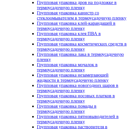
Групповая упаковка дров на подложке в
термоусадочную пленку
Групповая упаковка канистр со
стеклоомывателем в термоусадочную пленку
Групповая упаковка клей-карандашей в
термоусадочную пленку
Групповая упаковка клея ПВА в
термоусадочную пленку
Групповая упаковка косметических средств в
термоусадочную пленку
Групповая упаковка лака в термоусадочную
пленку
Групповая упаковка мочалок в
термоусадочную пленку
Групповая упаковка незамерзающей
жидкости в термоусадочную пленку
Групповая упаковка новогодних шаров в
термоусадочную пленку
Групповая упаковка носовых платков в
термоусадочную пленку
Групповая упаковка помады в
термоусадочную пленку
Групповая упаковка пятновыводителей в
термоусадочную пленку
Групповая упаковка растворителя в