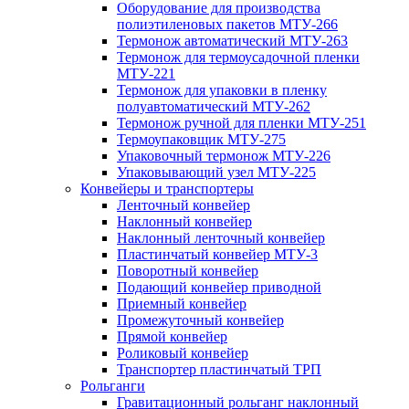
Оборудование для производства
полиэтиленовых пакетов МТУ-266
Термонож автоматический МТУ-263
Термонож для термоусадочной пленки
МТУ-221
Термонож для упаковки в пленку
полуавтоматический МТУ-262
Термонож ручной для пленки МТУ-251
Термоупаковщик МТУ-275
Упаковочный термонож МТУ-226
Упаковывающий узел МТУ-225
Конвейеры и транспортеры
Ленточный конвейер
Наклонный конвейер
Наклонный ленточный конвейер
Пластинчатый конвейер МТУ-3
Поворотный конвейер
Подающий конвейер приводной
Приемный конвейер
Промежуточный конвейер
Прямой конвейер
Роликовый конвейер
Транспортер пластинчатый ТРП
Рольганги
Гравитационный рольганг наклонный