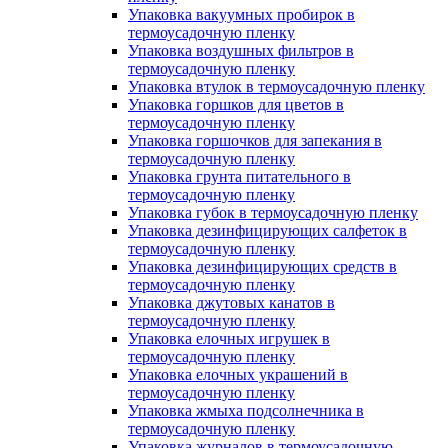
Упаковка вакуумных пробирок в
термоусадочную пленку
Упаковка воздушных фильтров в
термоусадочную пленку
Упаковка втулок в термоусадочную пленку
Упаковка горшков для цветов в
термоусадочную пленку
Упаковка горшочков для запекания в
термоусадочную пленку
Упаковка грунта питательного в
термоусадочную пленку
Упаковка губок в термоусадочную пленку
Упаковка дезинфицирующих салфеток в
термоусадочную пленку
Упаковка дезинфицирующих средств в
термоусадочную пленку
Упаковка джутовых канатов в
термоусадочную пленку
Упаковка елочных игрушек в
термоусадочную пленку
Упаковка елочных украшений в
термоусадочную пленку
Упаковка жмыха подсолнечника в
термоусадочную пленку
Упаковка журналов в термоусадочную