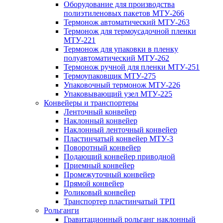
Оборудование для производства
полиэтиленовых пакетов МТУ-266
Термонож автоматический МТУ-263
Термонож для термоусадочной пленки
МТУ-221
Термонож для упаковки в пленку
полуавтоматический МТУ-262
Термонож ручной для пленки МТУ-251
Термоупаковщик МТУ-275
Упаковочный термонож МТУ-226
Упаковывающий узел МТУ-225
Конвейеры и транспортеры
Ленточный конвейер
Наклонный конвейер
Наклонный ленточный конвейер
Пластинчатый конвейер МТУ-3
Поворотный конвейер
Подающий конвейер приводной
Приемный конвейер
Промежуточный конвейер
Прямой конвейер
Роликовый конвейер
Транспортер пластинчатый ТРП
Рольганги
Гравитационный рольганг наклонный