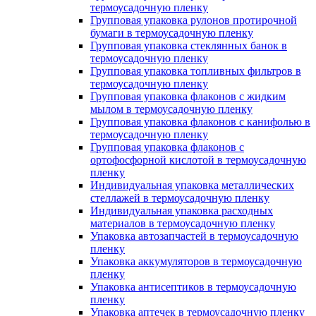
термоусадочную пленку
Групповая упаковка рулонов протирочной
бумаги в термоусадочную пленку
Групповая упаковка стеклянных банок в
термоусадочную пленку
Групповая упаковка топливных фильтров в
термоусадочную пленку
Групповая упаковка флаконов с жидким
мылом в термоусадочную пленку
Групповая упаковка флаконов с канифолью в
термоусадочную пленку
Групповая упаковка флаконов с
ортофосфорной кислотой в термоусадочную
пленку
Индивидуальная упаковка металлических
стеллажей в термоусадочную пленку
Индивидуальная упаковка расходных
материалов в термоусадочную пленку
Упаковка автозапчастей в термоусадочную
пленку
Упаковка аккумуляторов в термоусадочную
пленку
Упаковка антисептиков в термоусадочную
пленку
Упаковка аптечек в термоусадочную пленку