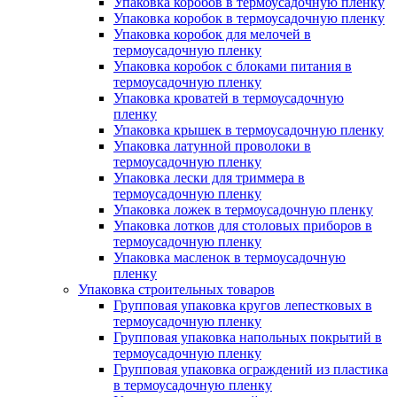
Упаковка коробов в термоусадочную пленку
Упаковка коробок в термоусадочную пленку
Упаковка коробок для мелочей в
термоусадочную пленку
Упаковка коробок с блоками питания в
термоусадочную пленку
Упаковка кроватей в термоусадочную
пленку
Упаковка крышек в термоусадочную пленку
Упаковка латунной проволоки в
термоусадочную пленку
Упаковка лески для триммера в
термоусадочную пленку
Упаковка ложек в термоусадочную пленку
Упаковка лотков для столовых приборов в
термоусадочную пленку
Упаковка масленок в термоусадочную
пленку
Упаковка строительных товаров
Групповая упаковка кругов лепестковых в
термоусадочную пленку
Групповая упаковка напольных покрытий в
термоусадочную пленку
Групповая упаковка ограждений из пластика
в термоусадочную пленку