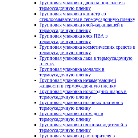
Групповая упаковка дров на подложке в
термоусадочную пленку
Групповая упаковка канистр со
стеклоомывателем в термоусадочную пленку
Групповая упаковка клей-карандашей в
термоусадочную пленку
Групповая упаковка клея ПВА в
термоусадочную пленку
Групповая упаковка косметических средств в
термоусадочную пленку
Групповая упаковка лака в термоусадочную
пленку
Групповая упаковка мочалок в
термоусадочную пленку
Групповая упаковка незамерзающей
жидкости в термоусадочную пленку
Групповая упаковка новогодних шаров в
термоусадочную пленку
Групповая упаковка носовых платков в
термоусадочную пленку
Групповая упаковка помады в
термоусадочную пленку
Групповая упаковка пятновыводителей в
термоусадочную пленку
Групповая упаковка растворителя в