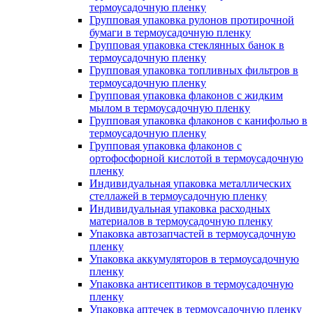
термоусадочную пленку
Групповая упаковка рулонов протирочной
бумаги в термоусадочную пленку
Групповая упаковка стеклянных банок в
термоусадочную пленку
Групповая упаковка топливных фильтров в
термоусадочную пленку
Групповая упаковка флаконов с жидким
мылом в термоусадочную пленку
Групповая упаковка флаконов с канифолью в
термоусадочную пленку
Групповая упаковка флаконов с
ортофосфорной кислотой в термоусадочную
пленку
Индивидуальная упаковка металлических
стеллажей в термоусадочную пленку
Индивидуальная упаковка расходных
материалов в термоусадочную пленку
Упаковка автозапчастей в термоусадочную
пленку
Упаковка аккумуляторов в термоусадочную
пленку
Упаковка антисептиков в термоусадочную
пленку
Упаковка аптечек в термоусадочную пленку