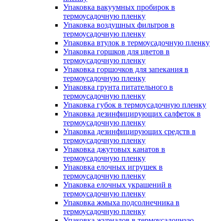
Упаковка вакуумных пробирок в
термоусадочную пленку
Упаковка воздушных фильтров в
термоусадочную пленку
Упаковка втулок в термоусадочную пленку
Упаковка горшков для цветов в
термоусадочную пленку
Упаковка горшочков для запекания в
термоусадочную пленку
Упаковка грунта питательного в
термоусадочную пленку
Упаковка губок в термоусадочную пленку
Упаковка дезинфицирующих салфеток в
термоусадочную пленку
Упаковка дезинфицирующих средств в
термоусадочную пленку
Упаковка джутовых канатов в
термоусадочную пленку
Упаковка елочных игрушек в
термоусадочную пленку
Упаковка елочных украшений в
термоусадочную пленку
Упаковка жмыха подсолнечника в
термоусадочную пленку
Упаковка журналов в термоусадочную