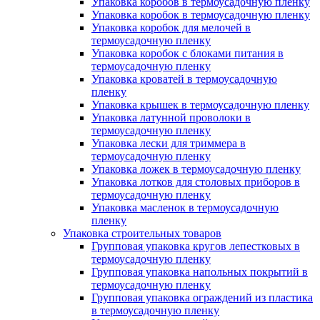
Упаковка коробов в термоусадочную пленку
Упаковка коробок в термоусадочную пленку
Упаковка коробок для мелочей в
термоусадочную пленку
Упаковка коробок с блоками питания в
термоусадочную пленку
Упаковка кроватей в термоусадочную
пленку
Упаковка крышек в термоусадочную пленку
Упаковка латунной проволоки в
термоусадочную пленку
Упаковка лески для триммера в
термоусадочную пленку
Упаковка ложек в термоусадочную пленку
Упаковка лотков для столовых приборов в
термоусадочную пленку
Упаковка масленок в термоусадочную
пленку
Упаковка строительных товаров
Групповая упаковка кругов лепестковых в
термоусадочную пленку
Групповая упаковка напольных покрытий в
термоусадочную пленку
Групповая упаковка ограждений из пластика
в термоусадочную пленку