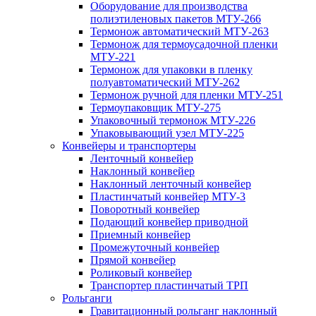
Оборудование для производства
полиэтиленовых пакетов МТУ-266
Термонож автоматический МТУ-263
Термонож для термоусадочной пленки
МТУ-221
Термонож для упаковки в пленку
полуавтоматический МТУ-262
Термонож ручной для пленки МТУ-251
Термоупаковщик МТУ-275
Упаковочный термонож МТУ-226
Упаковывающий узел МТУ-225
Конвейеры и транспортеры
Ленточный конвейер
Наклонный конвейер
Наклонный ленточный конвейер
Пластинчатый конвейер МТУ-3
Поворотный конвейер
Подающий конвейер приводной
Приемный конвейер
Промежуточный конвейер
Прямой конвейер
Роликовый конвейер
Транспортер пластинчатый ТРП
Рольганги
Гравитационный рольганг наклонный