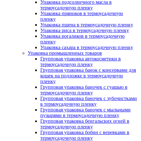
Упаковка подсолнечного масла в
термоусадочную пленку
Упаковка пряников в термоусадочную
пленку
Упаковка пшена в термоусадочную пленку
Упаковка риса в термоусадочную пленку
Упаковка рогаликов в термоусадочную
пленку
Упаковка сахара в термоусадочную пленку
Упаковка промышленных товаров
Групповая упаковка автокосметики в
термоусадочную пленку
Групповая упаковка банок с консервами для
кошек на подложке в термоусадочную
пленку
Групповая упаковка баночек с гуашью в
термоусадочную пленку
Групповая упаковка баночек с зубочистками
в термоусадочную пленку
Групповая упаковка баночек с мыльными
пузырями в термоусадочную пленку
Групповая упаковка бенгальских огней в
термоусадочную пленку
Групповая упаковка бобин с веревками в
термоусадочную пленку