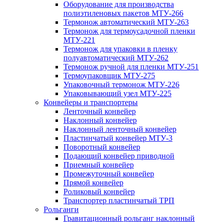
Оборудование для производства
полиэтиленовых пакетов МТУ-266
Термонож автоматический МТУ-263
Термонож для термоусадочной пленки
МТУ-221
Термонож для упаковки в пленку
полуавтоматический МТУ-262
Термонож ручной для пленки МТУ-251
Термоупаковщик МТУ-275
Упаковочный термонож МТУ-226
Упаковывающий узел МТУ-225
Конвейеры и транспортеры
Ленточный конвейер
Наклонный конвейер
Наклонный ленточный конвейер
Пластинчатый конвейер МТУ-3
Поворотный конвейер
Подающий конвейер приводной
Приемный конвейер
Промежуточный конвейер
Прямой конвейер
Роликовый конвейер
Транспортер пластинчатый ТРП
Рольганги
Гравитационный рольганг наклонный