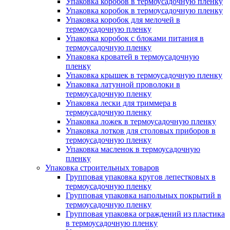
Упаковка коробов в термоусадочную пленку
Упаковка коробок в термоусадочную пленку
Упаковка коробок для мелочей в
термоусадочную пленку
Упаковка коробок с блоками питания в
термоусадочную пленку
Упаковка кроватей в термоусадочную
пленку
Упаковка крышек в термоусадочную пленку
Упаковка латунной проволоки в
термоусадочную пленку
Упаковка лески для триммера в
термоусадочную пленку
Упаковка ложек в термоусадочную пленку
Упаковка лотков для столовых приборов в
термоусадочную пленку
Упаковка масленок в термоусадочную
пленку
Упаковка строительных товаров
Групповая упаковка кругов лепестковых в
термоусадочную пленку
Групповая упаковка напольных покрытий в
термоусадочную пленку
Групповая упаковка ограждений из пластика
в термоусадочную пленку