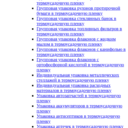
термоусадочную пленку
Групповая упаковка рулонов протирочной
бумаги в термоусадочную пленку
Групповая упаковка стеклянных банок в
термоусадочную пленку
Групповая упаковка топливных фильтров в
термоусадочную пленку
Групповая упаковка флаконов с жидким
мылом в термоусадочную пленку
Групповая упаковка флаконов с канифолью в
термоусадочную пленку
Групповая упаковка флаконов с
ортофосфорной кислотой в термоусадочную
пленку
Индивидуальная упаковка металлических
стеллажей в термоусадочную пленку
Индивидуальная упаковка расходных
материалов в термоусадочную пленку
Упаковка автозапчастей в термоусадочную
пленку
Упаковка аккумуляторов в термоусадочную
пленку
Упаковка антисептиков в термоусадочную
пленку
Упаковка аптечек в термоусадочную пленку