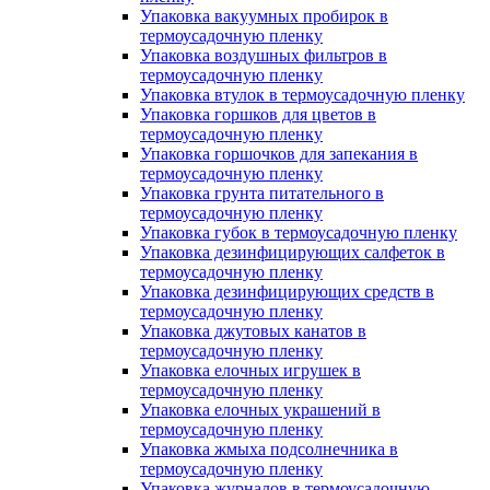
Упаковка вакуумных пробирок в
термоусадочную пленку
Упаковка воздушных фильтров в
термоусадочную пленку
Упаковка втулок в термоусадочную пленку
Упаковка горшков для цветов в
термоусадочную пленку
Упаковка горшочков для запекания в
термоусадочную пленку
Упаковка грунта питательного в
термоусадочную пленку
Упаковка губок в термоусадочную пленку
Упаковка дезинфицирующих салфеток в
термоусадочную пленку
Упаковка дезинфицирующих средств в
термоусадочную пленку
Упаковка джутовых канатов в
термоусадочную пленку
Упаковка елочных игрушек в
термоусадочную пленку
Упаковка елочных украшений в
термоусадочную пленку
Упаковка жмыха подсолнечника в
термоусадочную пленку
Упаковка журналов в термоусадочную