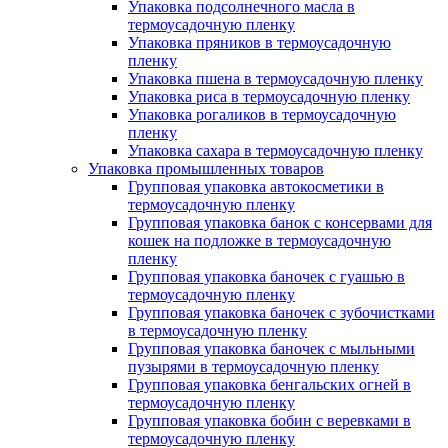
Упаковка подсолнечного масла в
термоусадочную пленку
Упаковка пряников в термоусадочную
пленку
Упаковка пшена в термоусадочную пленку
Упаковка риса в термоусадочную пленку
Упаковка рогаликов в термоусадочную
пленку
Упаковка сахара в термоусадочную пленку
Упаковка промышленных товаров
Групповая упаковка автокосметики в
термоусадочную пленку
Групповая упаковка банок с консервами для
кошек на подложке в термоусадочную
пленку
Групповая упаковка баночек с гуашью в
термоусадочную пленку
Групповая упаковка баночек с зубочистками
в термоусадочную пленку
Групповая упаковка баночек с мыльными
пузырями в термоусадочную пленку
Групповая упаковка бенгальских огней в
термоусадочную пленку
Групповая упаковка бобин с веревками в
термоусадочную пленку