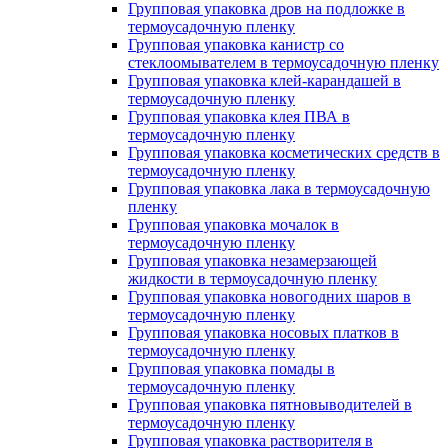
Групповая упаковка дров на подложке в
термоусадочную пленку
Групповая упаковка канистр со
стеклоомывателем в термоусадочную пленку
Групповая упаковка клей-карандашей в
термоусадочную пленку
Групповая упаковка клея ПВА в
термоусадочную пленку
Групповая упаковка косметических средств в
термоусадочную пленку
Групповая упаковка лака в термоусадочную
пленку
Групповая упаковка мочалок в
термоусадочную пленку
Групповая упаковка незамерзающей
жидкости в термоусадочную пленку
Групповая упаковка новогодних шаров в
термоусадочную пленку
Групповая упаковка носовых платков в
термоусадочную пленку
Групповая упаковка помады в
термоусадочную пленку
Групповая упаковка пятновыводителей в
термоусадочную пленку
Групповая упаковка растворителя в