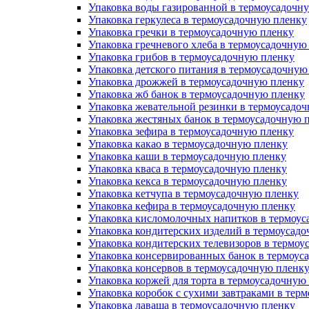
Упаковка воды газированной в термоусадочн
Упаковка геркулеса в термоусадочную пленку
Упаковка гречки в термоусадочную пленку
Упаковка гречневого хлеба в термоусадочную
Упаковка грибов в термоусадочную пленку
Упаковка детского питания в термоусадочную
Упаковка дрожжей в термоусадочную пленку
Упаковка жб банок в термоусадочную пленку
Упаковка жевательной резинки в термоусадо
Упаковка жестяных банок в термоусадочную 
Упаковка зефира в термоусадочную пленку
Упаковка какао в термоусадочную пленку
Упаковка каши в термоусадочную пленку
Упаковка кваса в термоусадочную пленку
Упаковка кекса в термоусадочную пленку
Упаковка кетчупа в термоусадочную пленку
Упаковка кефира в термоусадочную пленку
Упаковка кисломолочных напитков в термоус
Упаковка кондитерских изделий в термоусад
Упаковка кондитерских телевизоров в термоу
Упаковка консервированных банок в термоус
Упаковка консервов в термоусадочную пленк
Упаковка коржей для торта в термоусадочную
Упаковка коробок с сухими завтраками в тер
Упаковка лаваша в термоусадочную пленку