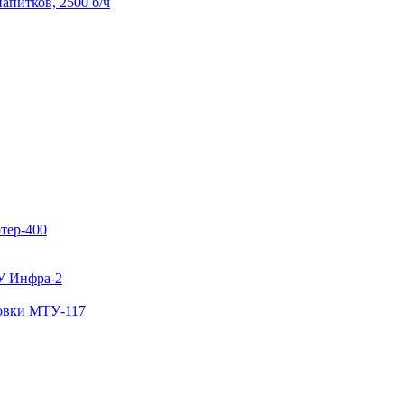
апитков, 2500 б/ч
тер-400
У Инфра-2
ковки МТУ-117