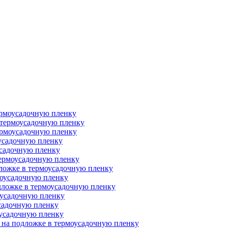
термоусадочную пленку
 термоусадочную пленку
ермоусадочную пленку
оусадочную пленку
усадочную пленку
термоусадочную пленку
дложке в термоусадочную пленку
моусадочную пленку
дложке в термоусадочную пленку
оусадочную пленку
усадочную пленку
оусадочную пленку
 на подложке в термоусадочную пленку