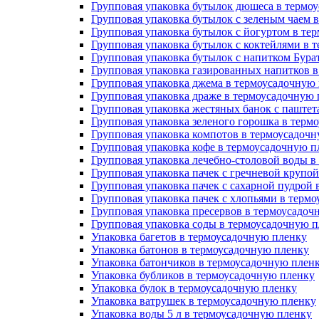
Групповая упаковка бутылок дюшеса в термо
Групповая упаковка бутылок с зеленым чаем 
Групповая упаковка бутылок с йогуртом в те
Групповая упаковка бутылок с коктейлями в 
Групповая упаковка бутылок с напитком Бура
Групповая упаковка газированных напитков 
Групповая упаковка джема в термоусадочную
Групповая упаковка драже в термоусадочную
Групповая упаковка жестяных банок с паште
Групповая упаковка зеленого горошка в терм
Групповая упаковка компотов в термоусадоч
Групповая упаковка кофе в термоусадочную п
Групповая упаковка лечебно-столовой воды в
Групповая упаковка пачек с гречневой крупо
Групповая упаковка пачек с сахарной пудрой
Групповая упаковка пачек с хлопьями в терм
Групповая упаковка пресервов в термоусадоч
Групповая упаковка соды в термоусадочную 
Упаковка багетов в термоусадочную пленку
Упаковка батонов в термоусадочную пленку
Упаковка батончиков в термоусадочную плен
Упаковка бубликов в термоусадочную пленку
Упаковка булок в термоусадочную пленку
Упаковка ватрушек в термоусадочную пленку
Упаковка воды 5 л в термоусадочную пленку