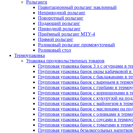
Рольганги
Гравитационный рольганг наклонный
Неприводной рольганг
Поворотный рольганг
Подающий рольганг
Приводной рольганг
Приёмный рольганг МТУ-4
Прямой рольганг
Роликовый рольганг промежуточный
Роликовый стол
Термоупаковка
Упаковка продовольственных товаров
Групповая упаковка банок 3 л с огурцами в 
Групповая упаковка банок икры кабачковой в
Групповая упаковка банок с баклажанами в т
Групповая упаковка банок с вареньем в терм
Групповая упаковка банок с грибами в термо
Групповая упаковка банок с корнишонами в 
Групповая упаковка банок с кукурузой на по
Групповая упаковка банок с майонезом в тер
Групповая упаковка банок с маслинами на по
Групповая упаковка банок с оливками в терм
Групповая упаковка банок с соусами в термо
Групповая упаковка банок с томатами в терм
Групповая упаковка безалкогольных напитков