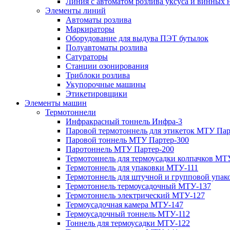
Линия с автоматом розлива уксуса и винных н
Элементы линий
Автоматы розлива
Маркираторы
Оборудование для выдува ПЭТ бутылок
Полуавтоматы розлива
Сатураторы
Станции озонирования
Триблоки розлива
Укупорочные машины
Этикетировщики
Элементы машин
Термотоннели
Инфракрасный тоннель Инфра-3
Паровой термотоннель для этикеток МТУ Пар
Паровой тоннель МТУ Партер-300
Паротоннель МТУ Партер-200
Термотоннель для термоусадки колпачков МТ
Термотоннель для упаковки МТУ-111
Термотоннель для штучной и групповой упа
Термотоннель термоусадочный МТУ-137
Термотоннель электрический МТУ-127
Термоусадочная камера МТУ-147
Термоусадочный тоннель МТУ-112
Тоннель для термоусадки МТУ-122