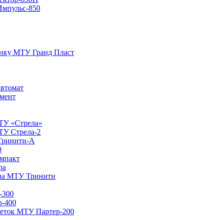
Импульс-850
енку МТУ Гранд Пласт
автомат
мент
ТУ «Стрела»
ТУ Стрела-2
Тринити-А
0
мпакт
ра
ина МТУ Тринити
-300
р-400
кеток МТУ Партер-200