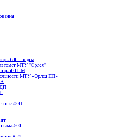
ор - 600 Тандем
 автомат МТУ "Орлея"
тор-600 ПМ
тельности МТУ «Орлея ПП»
 А
 ДП
ПП
ектор-600П
ент
птима-600
ектор-850П