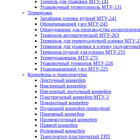
Тоннель для упаковки МТУ-141
Упаковочный термотоннель МТУ-131
Термоножи
Запайщик пленки ручной МТУ-241
Оборачивающий узел МТУ-245
Оборудование для производства полиэтилен
Термонож автоматический МТУ-263
Термонож для термоусадочной пленки МТУ-2
Термонож для упаковки в пленку полуавтом
Термонож ручной для пленки МТУ-251
Термоупаковщик МТУ-275
Упаковочный термонож МТУ-226
Упаковывающий узел МТУ-225
Конвейеры и транспортеры
Ленточный конвейер
Наклонный конвейер
Наклонный ленточный конвейер
Пластинчатый конвейер МТУ-3
Поворотный конвейер
Подающий конвейер приводной
Приемный конвейер
Промежуточный конвейер
Прямой конвейер
Роликовый конвейер
Транспортер пластинчатый ТРП