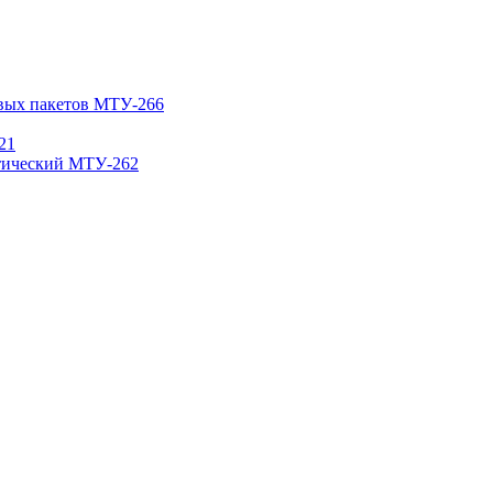
овых пакетов МТУ-266
21
атический МТУ-262