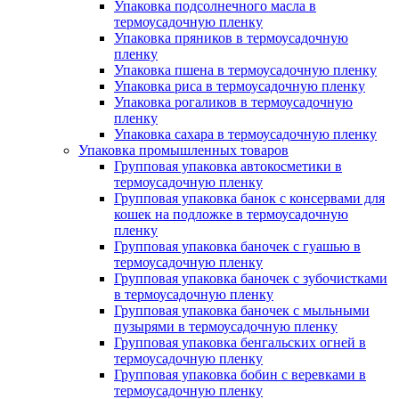
Упаковка подсолнечного масла в
термоусадочную пленку
Упаковка пряников в термоусадочную
пленку
Упаковка пшена в термоусадочную пленку
Упаковка риса в термоусадочную пленку
Упаковка рогаликов в термоусадочную
пленку
Упаковка сахара в термоусадочную пленку
Упаковка промышленных товаров
Групповая упаковка автокосметики в
термоусадочную пленку
Групповая упаковка банок с консервами для
кошек на подложке в термоусадочную
пленку
Групповая упаковка баночек с гуашью в
термоусадочную пленку
Групповая упаковка баночек с зубочистками
в термоусадочную пленку
Групповая упаковка баночек с мыльными
пузырями в термоусадочную пленку
Групповая упаковка бенгальских огней в
термоусадочную пленку
Групповая упаковка бобин с веревками в
термоусадочную пленку