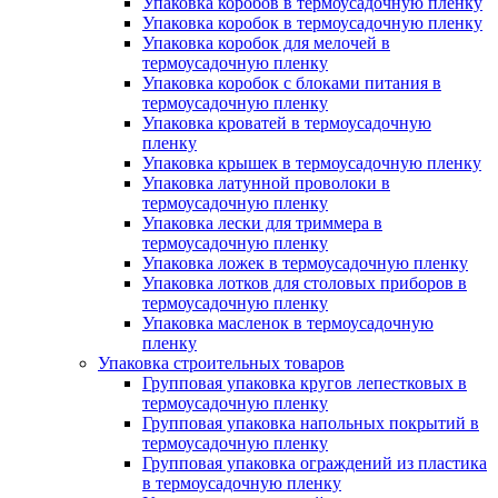
Упаковка коробов в термоусадочную пленку
Упаковка коробок в термоусадочную пленку
Упаковка коробок для мелочей в
термоусадочную пленку
Упаковка коробок с блоками питания в
термоусадочную пленку
Упаковка кроватей в термоусадочную
пленку
Упаковка крышек в термоусадочную пленку
Упаковка латунной проволоки в
термоусадочную пленку
Упаковка лески для триммера в
термоусадочную пленку
Упаковка ложек в термоусадочную пленку
Упаковка лотков для столовых приборов в
термоусадочную пленку
Упаковка масленок в термоусадочную
пленку
Упаковка строительных товаров
Групповая упаковка кругов лепестковых в
термоусадочную пленку
Групповая упаковка напольных покрытий в
термоусадочную пленку
Групповая упаковка ограждений из пластика
в термоусадочную пленку