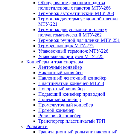
Оборудование для производства
полиэтиленовых пакетов МТУ-266
Термонож автоматический МТУ-263
Термонож для термоусадочной пленки
МТУ-221
Термонож для упаковки в пленку
полуавтоматический МТУ-262
Термонож ручной для пленки МТУ-251
Термоупаковщик МТУ-275
Упаковочный термонож МТУ-226
Упаковывающий узел МТУ-225
Конвейеры и транспортеры
Ленточный конвейер
Наклонный конвейер
Наклонный ленточный конвейер
Пластинчатый конвейер МТУ-3
Поворотный конвейер
Подающий конвейер приводной
Приемный конвейер
Промежуточный конвейер
Прямой конвейер
Роликовый конвейер
Транспортер пластинчатый ТРП
Рольганги
Гравитационный рольганг наклонный