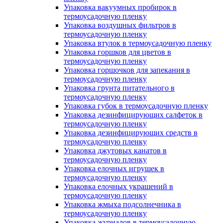
Упаковка вакуумных пробирок в
термоусадочную пленку
Упаковка воздушных фильтров в
термоусадочную пленку
Упаковка втулок в термоусадочную пленку
Упаковка горшков для цветов в
термоусадочную пленку
Упаковка горшочков для запекания в
термоусадочную пленку
Упаковка грунта питательного в
термоусадочную пленку
Упаковка губок в термоусадочную пленку
Упаковка дезинфицирующих салфеток в
термоусадочную пленку
Упаковка дезинфицирующих средств в
термоусадочную пленку
Упаковка джутовых канатов в
термоусадочную пленку
Упаковка елочных игрушек в
термоусадочную пленку
Упаковка елочных украшений в
термоусадочную пленку
Упаковка жмыха подсолнечника в
термоусадочную пленку
Упаковка журналов в термоусадочную