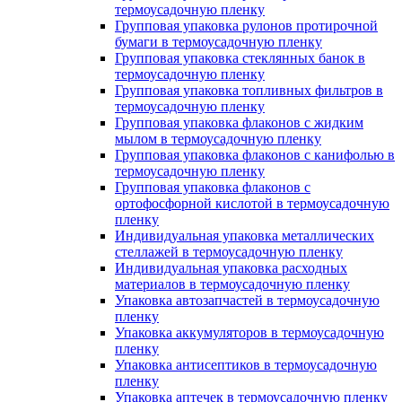
термоусадочную пленку
Групповая упаковка рулонов протирочной
бумаги в термоусадочную пленку
Групповая упаковка стеклянных банок в
термоусадочную пленку
Групповая упаковка топливных фильтров в
термоусадочную пленку
Групповая упаковка флаконов с жидким
мылом в термоусадочную пленку
Групповая упаковка флаконов с канифолью в
термоусадочную пленку
Групповая упаковка флаконов с
ортофосфорной кислотой в термоусадочную
пленку
Индивидуальная упаковка металлических
стеллажей в термоусадочную пленку
Индивидуальная упаковка расходных
материалов в термоусадочную пленку
Упаковка автозапчастей в термоусадочную
пленку
Упаковка аккумуляторов в термоусадочную
пленку
Упаковка антисептиков в термоусадочную
пленку
Упаковка аптечек в термоусадочную пленку