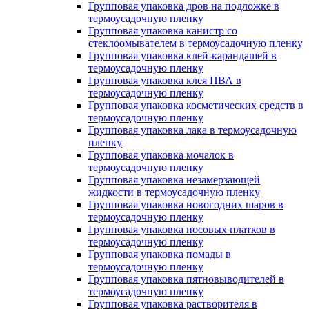
Групповая упаковка дров на подложке в
термоусадочную пленку
Групповая упаковка канистр со
стеклоомывателем в термоусадочную пленку
Групповая упаковка клей-карандашей в
термоусадочную пленку
Групповая упаковка клея ПВА в
термоусадочную пленку
Групповая упаковка косметических средств в
термоусадочную пленку
Групповая упаковка лака в термоусадочную
пленку
Групповая упаковка мочалок в
термоусадочную пленку
Групповая упаковка незамерзающей
жидкости в термоусадочную пленку
Групповая упаковка новогодних шаров в
термоусадочную пленку
Групповая упаковка носовых платков в
термоусадочную пленку
Групповая упаковка помады в
термоусадочную пленку
Групповая упаковка пятновыводителей в
термоусадочную пленку
Групповая упаковка растворителя в