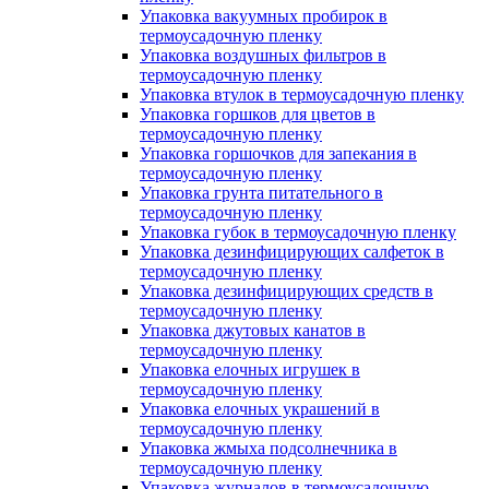
Упаковка вакуумных пробирок в
термоусадочную пленку
Упаковка воздушных фильтров в
термоусадочную пленку
Упаковка втулок в термоусадочную пленку
Упаковка горшков для цветов в
термоусадочную пленку
Упаковка горшочков для запекания в
термоусадочную пленку
Упаковка грунта питательного в
термоусадочную пленку
Упаковка губок в термоусадочную пленку
Упаковка дезинфицирующих салфеток в
термоусадочную пленку
Упаковка дезинфицирующих средств в
термоусадочную пленку
Упаковка джутовых канатов в
термоусадочную пленку
Упаковка елочных игрушек в
термоусадочную пленку
Упаковка елочных украшений в
термоусадочную пленку
Упаковка жмыха подсолнечника в
термоусадочную пленку
Упаковка журналов в термоусадочную