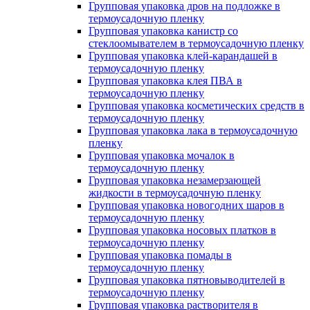
Групповая упаковка дров на подложке в
термоусадочную пленку
Групповая упаковка канистр со
стеклоомывателем в термоусадочную пленку
Групповая упаковка клей-карандашей в
термоусадочную пленку
Групповая упаковка клея ПВА в
термоусадочную пленку
Групповая упаковка косметических средств в
термоусадочную пленку
Групповая упаковка лака в термоусадочную
пленку
Групповая упаковка мочалок в
термоусадочную пленку
Групповая упаковка незамерзающей
жидкости в термоусадочную пленку
Групповая упаковка новогодних шаров в
термоусадочную пленку
Групповая упаковка носовых платков в
термоусадочную пленку
Групповая упаковка помады в
термоусадочную пленку
Групповая упаковка пятновыводителей в
термоусадочную пленку
Групповая упаковка растворителя в