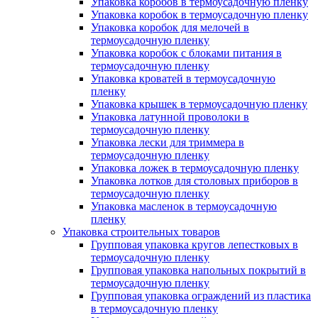
Упаковка коробов в термоусадочную пленку
Упаковка коробок в термоусадочную пленку
Упаковка коробок для мелочей в
термоусадочную пленку
Упаковка коробок с блоками питания в
термоусадочную пленку
Упаковка кроватей в термоусадочную
пленку
Упаковка крышек в термоусадочную пленку
Упаковка латунной проволоки в
термоусадочную пленку
Упаковка лески для триммера в
термоусадочную пленку
Упаковка ложек в термоусадочную пленку
Упаковка лотков для столовых приборов в
термоусадочную пленку
Упаковка масленок в термоусадочную
пленку
Упаковка строительных товаров
Групповая упаковка кругов лепестковых в
термоусадочную пленку
Групповая упаковка напольных покрытий в
термоусадочную пленку
Групповая упаковка ограждений из пластика
в термоусадочную пленку