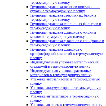
термоусадочную пленку
Групповая упаковка рулонов протирочной
бумаги в термоусадочную пленку
Групповая упаковка стеклянных банок в
термоусадочную пленку
Групповая упаковка топливных фильтров в
термоусадочную пленку
Групповая упаковка флаконов с жидким
мылом в термоусадочную пленку
Групповая упаковка флаконов с канифолью в
термоусадочную пленку
Групповая упаковка флаконов с
ортофосфорной кислотой в термоусадочную
пленку
Индивидуальная упаковка металлических
стеллажей в термоусадочную пленку
Индивидуальная упаковка расходных
материалов в термоусадочную пленку
Упаковка автозапчастей в термоусадочную
пленку
Упаковка аккумуляторов в термоусадочную
пленку
Упаковка антисептиков в термоусадочную
пленку
Упаковка аптечек в термоусадочную пленку