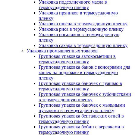
Упаковка подсолнечного масла в
термоусадочную пленку
Упаковка пряников в термоусадочную
пленку
Упаковка пшена в термоусадочную пленку
Упаковка риса в термоусадочную пленку
Упаковка рогаликов в термоусадочную
пленку
Упаковка сахара в термоусадочную пленку
Упаковка промышленных товаров
Групповая упаковка автокосметики в
термоусадочную пленку
Групповая упаковка банок с консервами для
кошек на подложке в термоусадочную
пленку
Групповая упаковка баночек с гуашью в
термоусадочную пленку
Групповая упаковка баночек с зубочистками
в термоусадочную пленку
Групповая упаковка баночек с мыльными
пузырями в термоусадочную пленку
Групповая упаковка бенгальских огней в
термоусадочную пленку
Групповая упаковка бобин с веревками в
термоусадочную пленку