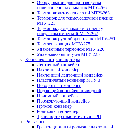
Оборудование для производства
полиэтиленовых пакетов МТУ-266
Термонож автоматический МТУ-263
Термонож для термоусадочной пленки
МТУ-221
Термонож для упаковки в пленку
полуавтоматический МТУ-262
Термонож ручной для пленки МТУ-251
Термоупаковщик МТУ-275
Упаковочный термонож МТУ-226
Упаковывающий узел МТУ-225
Конвейеры и транспортеры
Ленточный конвейер
Наклонный конвейер
Наклонный ленточный конвейер
Пластинчатый конвейер МТУ-3
Поворотный конвейер
Подающий конвейер приводной
Приемный конвейер
Промежуточный конвейер
Прямой конвейер
Роликовый конвейер
Транспортер пластинчатый ТРП
Рольганги
Гравитационный рольганг наклонный