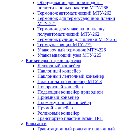
Оборудование для производства
полиэтиленовых пакетов МТУ-266
Термонож автоматический МТУ-263
Термонож для термоусадочной пленки
МТУ-221
Термонож для упаковки в пленку
полуавтоматический МТУ-262
Термонож ручной для пленки МТУ-251
Термоупаковщик МТУ-275
Упаковочный термонож МТУ-226
Упаковывающий узел МТУ-225
Конвейеры и транспортеры
Ленточный конвейер
Наклонный конвейер
Наклонный ленточный конвейер
Пластинчатый конвейер МТУ-3
Поворотный конвейер
Подающий конвейер приводной
Приемный конвейер
Промежуточный конвейер
Прямой конвейер
Роликовый конвейер
Транспортер пластинчатый ТРП
Рольганги
Гравитационный рольганг наклонный