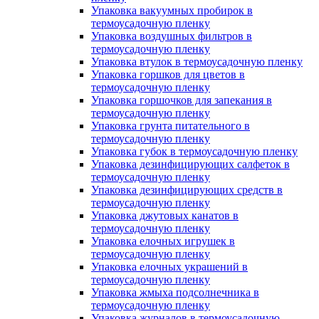
Упаковка вакуумных пробирок в
термоусадочную пленку
Упаковка воздушных фильтров в
термоусадочную пленку
Упаковка втулок в термоусадочную пленку
Упаковка горшков для цветов в
термоусадочную пленку
Упаковка горшочков для запекания в
термоусадочную пленку
Упаковка грунта питательного в
термоусадочную пленку
Упаковка губок в термоусадочную пленку
Упаковка дезинфицирующих салфеток в
термоусадочную пленку
Упаковка дезинфицирующих средств в
термоусадочную пленку
Упаковка джутовых канатов в
термоусадочную пленку
Упаковка елочных игрушек в
термоусадочную пленку
Упаковка елочных украшений в
термоусадочную пленку
Упаковка жмыха подсолнечника в
термоусадочную пленку
Упаковка журналов в термоусадочную