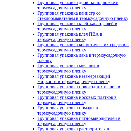
Групповая упаковка дров на подложке в
термоусадочную пленку
Групповая упаковка канистр со
стеклоомывателем в термоусадочную пленку
Групповая упаковка клей-карандашей в
термоусадочную пленку
Групповая упаковка клея ПВА в
термоусадочную пленку
Групповая упаковка косметических средств в
термоусадочную пленку
Групповая упаковка лака в термоусадочную
пленку
Групповая упаковка мочалок в
термоусадочную пленку
Групповая упаковка незамерзающей
жидкости в термоусадочную пленку
Групповая упаковка новогодних шаров в
термоусадочную пленку
Групповая упаковка носовых платков в
термоусадочную пленку
Групповая упаковка помады в
термоусадочную пленку
Групповая упаковка пятновыводителей в
термоусадочную пленку
Групповая упаковка растворителя в