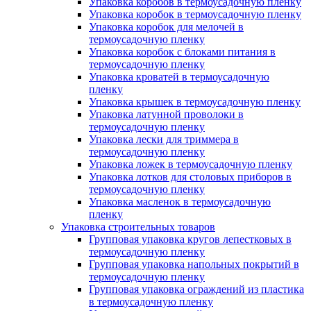
Упаковка коробов в термоусадочную пленку
Упаковка коробок в термоусадочную пленку
Упаковка коробок для мелочей в
термоусадочную пленку
Упаковка коробок с блоками питания в
термоусадочную пленку
Упаковка кроватей в термоусадочную
пленку
Упаковка крышек в термоусадочную пленку
Упаковка латунной проволоки в
термоусадочную пленку
Упаковка лески для триммера в
термоусадочную пленку
Упаковка ложек в термоусадочную пленку
Упаковка лотков для столовых приборов в
термоусадочную пленку
Упаковка масленок в термоусадочную
пленку
Упаковка строительных товаров
Групповая упаковка кругов лепестковых в
термоусадочную пленку
Групповая упаковка напольных покрытий в
термоусадочную пленку
Групповая упаковка ограждений из пластика
в термоусадочную пленку