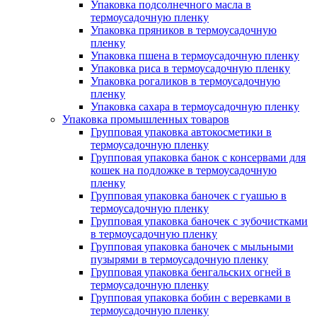
Упаковка подсолнечного масла в
термоусадочную пленку
Упаковка пряников в термоусадочную
пленку
Упаковка пшена в термоусадочную пленку
Упаковка риса в термоусадочную пленку
Упаковка рогаликов в термоусадочную
пленку
Упаковка сахара в термоусадочную пленку
Упаковка промышленных товаров
Групповая упаковка автокосметики в
термоусадочную пленку
Групповая упаковка банок с консервами для
кошек на подложке в термоусадочную
пленку
Групповая упаковка баночек с гуашью в
термоусадочную пленку
Групповая упаковка баночек с зубочистками
в термоусадочную пленку
Групповая упаковка баночек с мыльными
пузырями в термоусадочную пленку
Групповая упаковка бенгальских огней в
термоусадочную пленку
Групповая упаковка бобин с веревками в
термоусадочную пленку