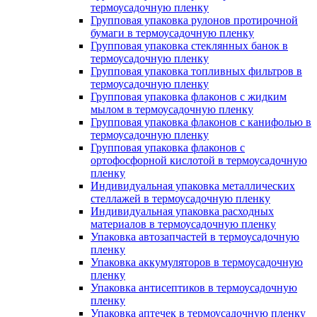
термоусадочную пленку
Групповая упаковка рулонов протирочной
бумаги в термоусадочную пленку
Групповая упаковка стеклянных банок в
термоусадочную пленку
Групповая упаковка топливных фильтров в
термоусадочную пленку
Групповая упаковка флаконов с жидким
мылом в термоусадочную пленку
Групповая упаковка флаконов с канифолью в
термоусадочную пленку
Групповая упаковка флаконов с
ортофосфорной кислотой в термоусадочную
пленку
Индивидуальная упаковка металлических
стеллажей в термоусадочную пленку
Индивидуальная упаковка расходных
материалов в термоусадочную пленку
Упаковка автозапчастей в термоусадочную
пленку
Упаковка аккумуляторов в термоусадочную
пленку
Упаковка антисептиков в термоусадочную
пленку
Упаковка аптечек в термоусадочную пленку